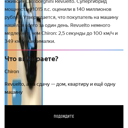
«живой» Lamborghini Revuelto. Супергибрид
мощностью 1015 л.с. оценили в 140 миллионов
рублей. Утверждается, что покупатель на машину
нашёлся всего за один день. Revuelto немного
медленнее, чем Chiron: 2,5 секунды до 100 км/ч и
349 км/ч максималки.
Что выбираете?
Chiron
Revuelto, а на сдачу — дом, квартиру и ещё одну
машину
ПОДОЖДИТЕ