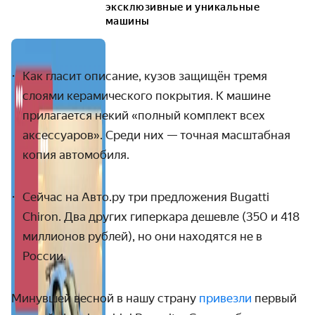
эксклюзивные и уникальные
машины
Как гласит описание, кузов защищён тремя
слоями керамического покрытия. К машине
прилагается некий «полный комплект всех
аксессуаров». Среди них
— точная масштабная
копия автомобиля.
Сейчас на Авто.ру три предложения
Bugatti
Chiron
. Два других гиперкара дешевле (350 и 418
миллионов рублей), но они находятся не в
России.
Минувшей весной в нашу страну
привезли
первый