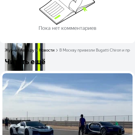
Пока нет комментариев
Журнал Авто.ру
Новости
В Москву привезли Bugatti Chiron и про
Читать ещё