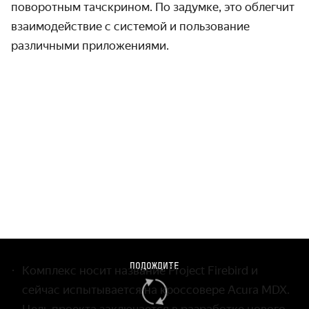
поворотным тачскрином. По задумке, это облегчит
взаимодействие с системой и пользование
различными приложениями.
ПОДОЖДИТЕ
Комплекс носит название Project Firebird и
сейчас испытывается на кроссовере Acura MDX.
Цель проекта заключается в разработке нового