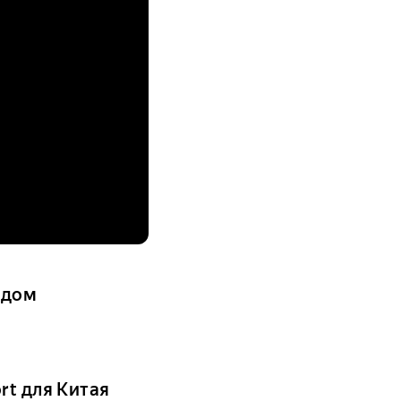
идом
rt для Китая