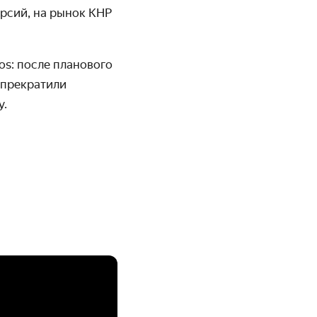
ерсий, на рынок КНР
os: после планового
 прекратили
у.