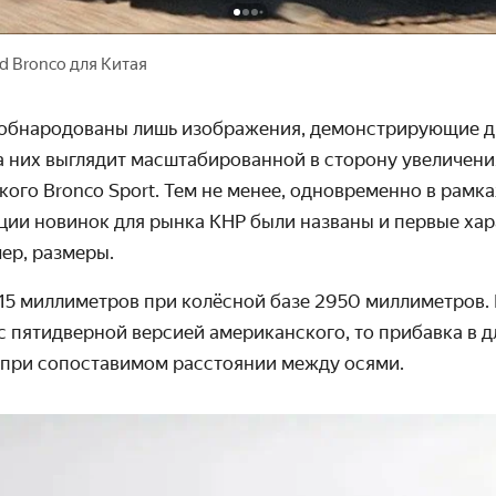
 Bronco для Китая
обнародованы лишь изображения, демонстрирующие д
а них выглядит масштабированной в сторону увеличени
ого Bronco Sport. Тем не менее, одновременно в рамк
ции новинок для рынка КНР были названы и первые ха
ер, размеры.
15
миллиметров при колёсной базе 2950 миллиметров. 
с пятидверной версией американского, то прибавка в д
при сопоставимом расстоянии между осями.