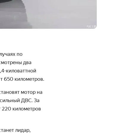
лучаях по
смотрены два
5,4-киловаттной
ит 650 километров.
становят мотор на
-сильный ДВС. За
т 220 километров
станет лидар,