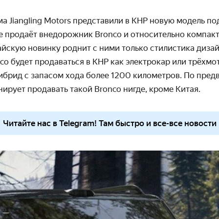
а Jiangling Motors представили в КНР новую модель по
 продаёт внедорожник Bronco и относительно компак
тайскую новинку роднит с ними только стилистика диз
co будет продаваться в КНР как электрокар или трёхм
ибрид с запасом хода более 1200 километров. По пре
нирует продавать такой Bronco нигде, кроме Китая.
Читайте нас в Telegram! Там быстро и все-все новости