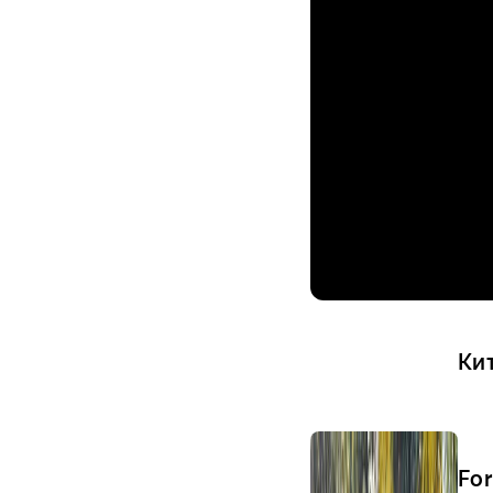
Ки
Fo