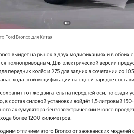
о Ford Bronco для Китая
onco выйдет на рынок в двух модификациях и в обоих с
ся полноприводным. Для электрической версии преду
 для передних колёс и 275 для задних в сочетании со 10
Запас хода этой модификации на одной зарядке состав
сохранит тот же двигатель на передней оси, но сзади у
го, в состав силовой установки войдёт 1,5-литровый 150
тного аккумулятора бензоэлектрический Bronco проеде
 хода более 1200 километров.
 одним отличием этого Bronco от заокеанских моделей 