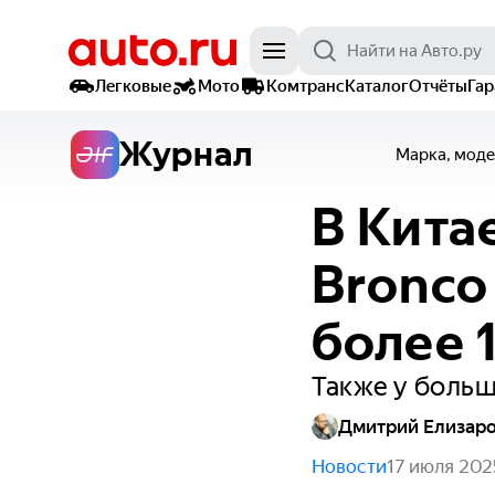
Легковые
Мото
Комтранс
Каталог
Отчёты
Га
Журнал
Марка, моде
В Кита
Bronco
более 
Также у больш
Дмитрий Елизар
Новости
17 июля 202