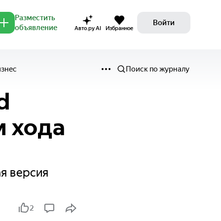
Разместить
Войти
объявление
Авто.ру AI
Избранное
изнес
Поиск по журналу
d
м хода
я версия
2