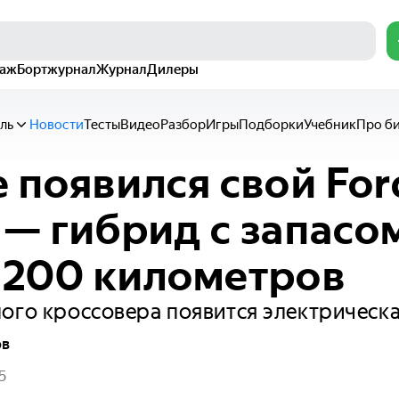
раж
Бортжурнал
Журнал
Дилеры
ль
Новости
Тесты
Видео
Разбор
Игры
Подборки
Учебник
Про б
е появился свой For
 — гибрид с запасо
1200 километров
ого кроссовера появится электрическа
ов
5