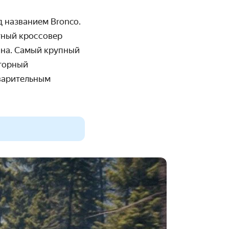
д названием Bronco.
тный кроссовер
айна. Самый крупный
оторный
дварительным