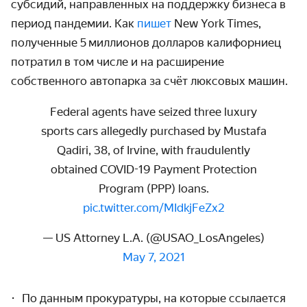
субсидий, направ­ленных на поддержку бизнеса в
период пандемии. Как
пишет
New York Times,
полученные 5 миллионов долларов калифорниец
потратил в том числе и на расширение
собственного автопарка за счёт люксовых машин.
Federal agents have seized three luxury
sports cars allegedly purchased by Mustafa
Qadiri, 38, of Irvine, with fraudulently
obtained COVID-19 Payment Protection
Program (PPP) loans.
pic.twitter.com/MIdkjFeZx2
— US Attorney L.A. (@USAO_LosAngeles)
May 7, 2021
По данным прокуратуры, на которые ссылается