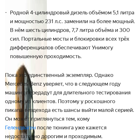
Родной 4-цилиндровый дизель объёмом 5,1 литра
и мощностью 231 л.с. заменили на более мощный.
В нём шесть цилиндров, 7,7 литра объёма и 300
сил. Портальные мосты и блокировки всех трёх
дифференциалов обеспечивают Унимогу
повышенную проходимость.
Пока это единственный экземпляр. Однако
Mercedes
-
Benz
уверяет, что в следующем году
машину передадут для длительного тестирования
одному из клиентов. Поэтому у роскошного
пикапа-вездехода есть шансы выйти малой серией.
Он может приглянуться тем, кому
Гелендваген
после тюнинга уже кажется
недостаточно дорогим и проходимым.