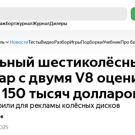
раж
Бортжурнал
Журнал
Дилеры
ль
Новости
Тесты
Видео
Разбор
Игры
Подборки
Учебник
Про б
ьный шестиколёсн
ар с двумя V8 оцен
в 150 тысяч долларо
оили для рекламы колёсных дисков
ов
2025