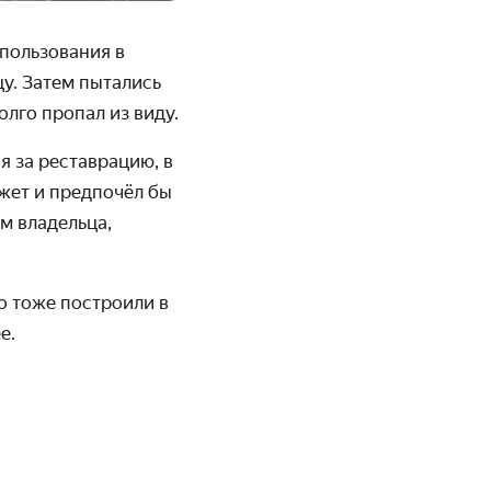
 пользования в
цу. Затем пытались
олго пропал из виду.
 за реставрацию, в
жет и предпочёл бы
м владельца,
о тоже построили в
е.