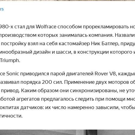
rs
980-х стал для Wolfrace способом прорекламировать н
производством которых занималась компания. Назвали 
 постройку взял на себя кастомайзер Ник Батлер, при
инообразный дизайн и шасси, в конструкции которого
 Triumph.
ce Sonic приводился парой двигателей Rover V8, кажды
 развивал порядка 200 сил. Применение двух моторов 
привод. Каким образом они синхронизированы, не уто
работой агрегатов предлагалось следить при помощи м
окпитах датчиков: их число намеренно завысили, чтобы
гичности.