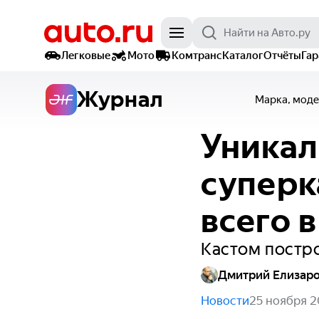
Легковые
Мото
Комтранс
Каталог
Отчёты
Га
Журнал
Марка, моде
Уникал
суперк
всего 
Кастом постр
Дмитрий Елизар
Новости
25 ноября 