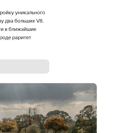
тройку уникального
у два больших V8.
рги в ближайшие
роде раритет