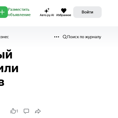
Разместить
Войти
объявление
Авто.ру AI
Избранное
изнес
Поиск по журналу
ый
или
в
1