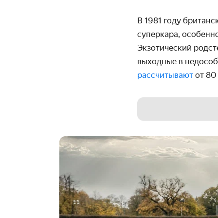
В 1981 году британс
суперкара, особенн
Экзотический родсте
выходные в недособ
рассчитывают
от 80