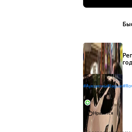
Бы
Ре
год
#Аукционы
#Jaguar
#Ro
1
Нравится