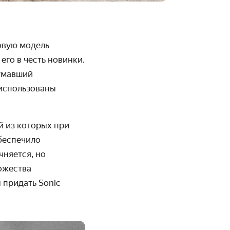
овую модель
его в честь новинки.
думавший
 использованы
й из которых при
обеспечило
чняется, но
ножества
 придать Sonic