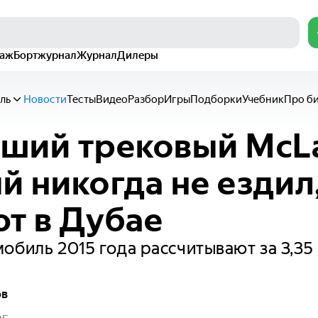
раж
Бортжурнал
Журнал
Дилеры
ль
Новости
Тесты
Видео
Разбор
Игры
Подборки
Учебник
Про б
ший трековый McLa
й никогда не ездил
т в Дубае
обиль 2015 года рассчитывают за 3,35
ов