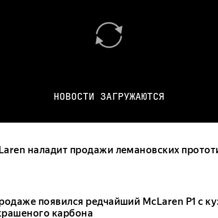
НОВОСТИ ЗАГРУЖАЮТСЯ
Laren наладит продажи лемановских протот
продаже появился редчайший McLaren P1 с ку
крашеного карбона