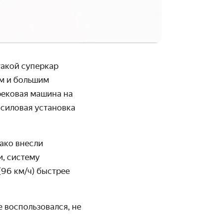
такой суперкар
м и большим
рековая машина на
а силовая установка
нако внесли
, систему
(96 км/ч) быстрее
е воспользовался, не