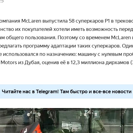
25
компания McLaren выпустила 58 суперкаров P1 в треко
нство их покупателей хотели иметь возможность перед
ам общего пользования. Поэтому со временем McLaren 
редлагать программу адаптации таких суперкаров. Один
не использовался по назначению: машину с нулевым пр
 Motor
s из Дубая, оценив её в
12,3 миллиона дирхамов (
Читайте нас в Telegram! Там быстро и все-все новости