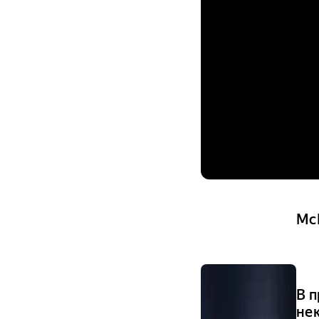
Mc
В 
не