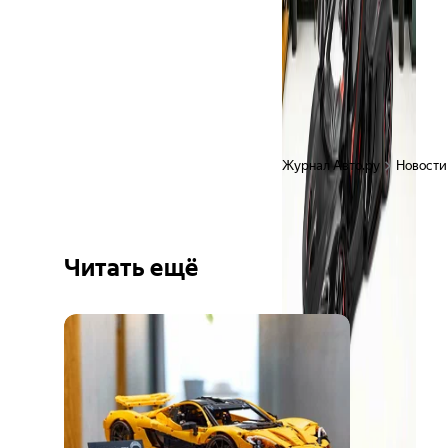
Журнал Авто.ру
Новости
Читать ещё
Ещё 6
фото