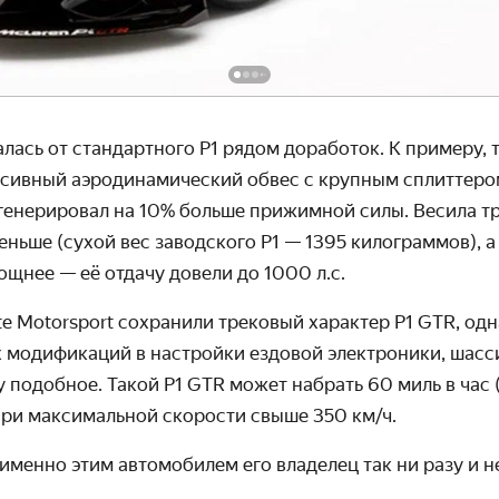
лась от стандартного P1 рядом доработок.
К примеру, 
ссивный аэродинамический обвес с крупным сплиттеро
генерировал на 10% больше прижимной силы. Весила т
ньше (сухой вес заводского P1
—
1395 килограммов
), 
ощнее — её отдачу довели до 1000 л.с.
e Motorsport
сохранили трековый характер
P1 GTR, од
 модификаций в настройки ездовой электроники, шасси
 подобное. Такой P1 GTR может набрать 60 миль в час 
при максимальной скорости свыше 350 км/ч.
именно этим автомобилем его владелец так ни разу и н