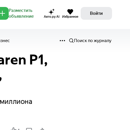
Разместить
Войти
объявление
Авто.ру AI
Избранное
изнес
Поиск по журналу
ren P1,
,
 миллиона