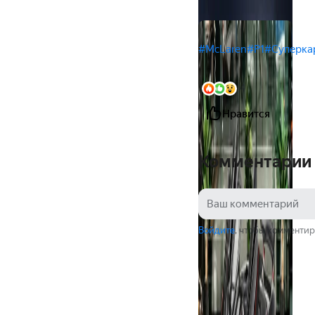
#McLaren
#P1
#Суперка
4
Нравится
Комментарии
Войдите
, чтобы комментир