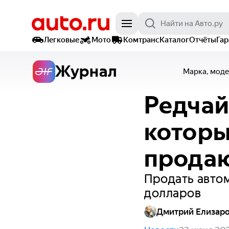
Легковые
Мото
Комтранс
Каталог
Отчёты
Га
Журнал
Марка, моде
Редчай
которы
продаю
Продать автом
долларов
Дмитрий Елизар