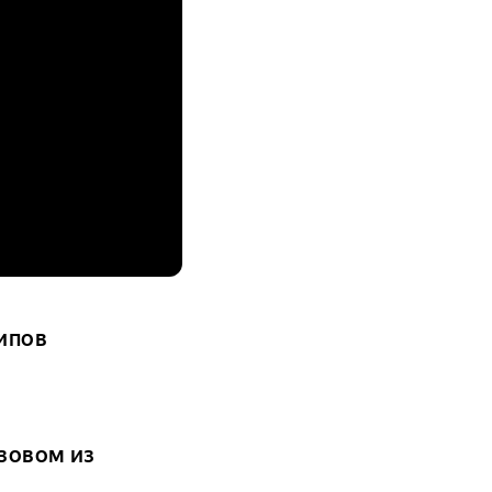
ипов
зовом из