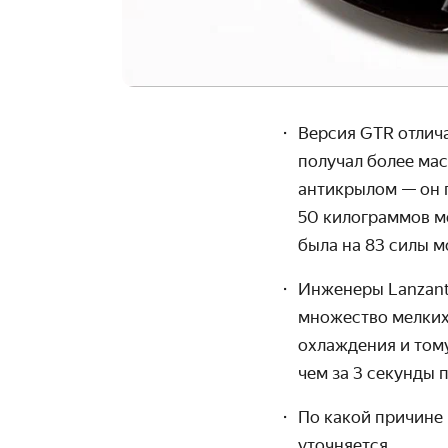
Версия GTR
отлича
получал более ма
антикрылом — он 
50 килограммов ме
была на 83 силы м
Инженеры Lanzant
множество мелких
охлаждения и тому
чем за 3 секунды 
По какой причине 
уточняется.