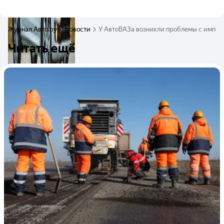
Журнал Авто.ру
Новости
У АвтоВАЗа возникли проблемы с импо
Читать ещё