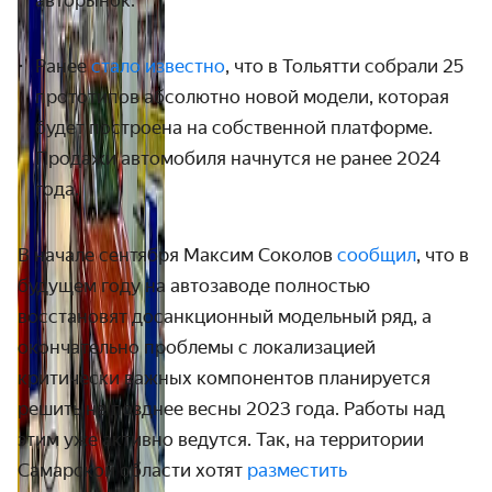
авторынок.
Ранее
стало известно
, что в Тольятти собрали 25
прототипов абсолютно новой модели, которая
будет построена на собственной платформе.
Продажи автомобиля начнутся не ранее 2024
года.
В начале сентября Максим Соколов
сообщил
, что в
будущем году на автозаводе полностью
восстановят досанкционный модельный ряд, а
окончательно проблемы с локализацией
критически важных компонентов планируется
решить не позднее весны 2023 года. Работы над
этим уже активно ведутся. Так, на территории
Самарской области хотят
разместить