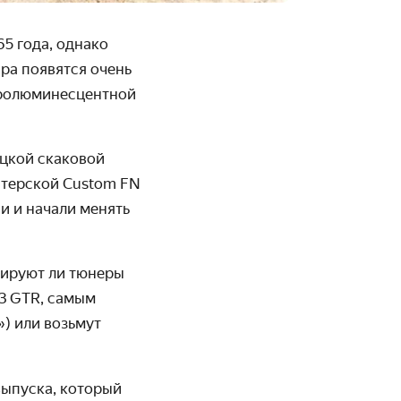
5 года, однако
ра появятся очень
тро­люминесцентной
ецкой скаковой
стерской Custom FN
и и начали менять
нируют ли тюнеры
3 GTR, самым
) или возьмут
выпуска, который