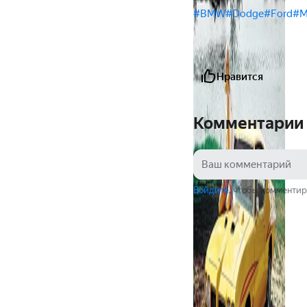
#BMW
#Dodge
#Ford
#М
Нравится
Комментарии
Войдите
, чтобы комментир