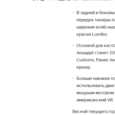
В задней и боковы
передок тюнеры пл
широкие колёсные 
краски Lumilor.
Основой для касто
лошади) станет 20
Customs. Ранее т
крышу.
Больше никаких по
использовать дви
мощным мотором «
американский V8.
Весной текущего го