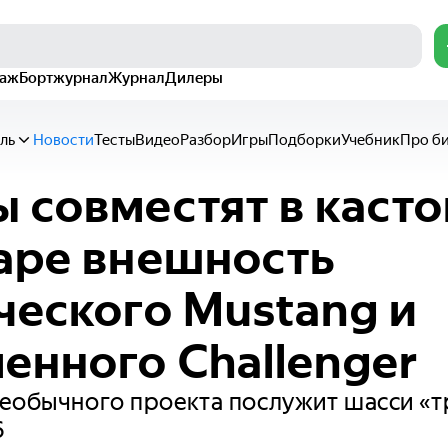
раж
Бортжурнал
Журнал
Дилеры
ль
Новости
Тесты
Видео
Разбор
Игры
Подборки
Учебник
Про б
 совместят в каст
аре внешность
ческого Mustang и
енного Challenger
необычного проекта послужит шасси 
6