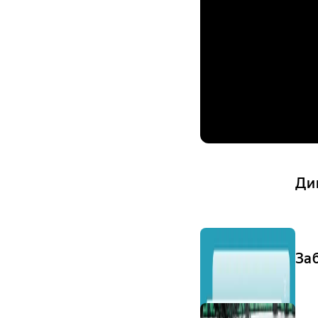
Ди
За