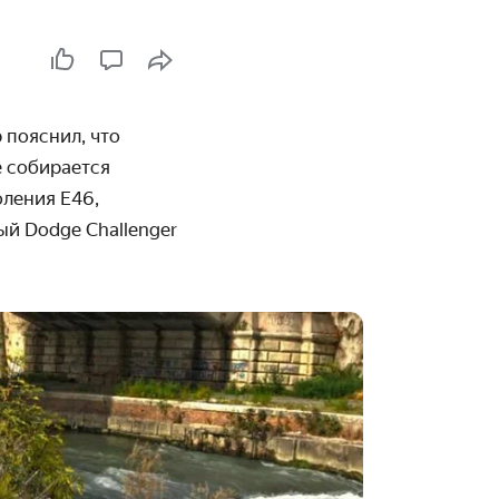
 пояснил, что
е собирается
оления E46,
й Dodge Challenger