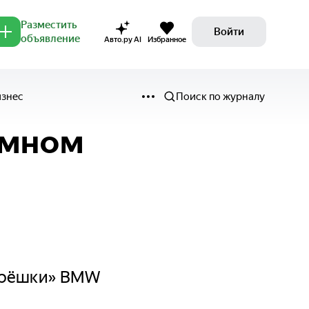
Разместить
Войти
объявление
Авто.ру AI
Избранное
изнес
Поиск по журналу
омном
«трёшки» BMW