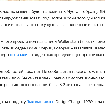
х частях машина будет напоминать Мустанг образца 196
анируют стилизовать под Dodge. Кроме того, у масл-ка
арки и полосы по верху кузова, выполненные из элек
много проекта под названием Wallenstein (в честь нем
-летний седан BMW 3 серии, который «завалялся» в ма
юнеры
показали
на видео, как «раздели» донорское шасс
дробностей пока нет. Не сообщается также о том, пла
гатель BMW (не считая очень редкой омологационной M
трёшки» того поколения была 3,2-литровая «шестёрка»
да на продажу
был выставлен
Dodge Charger 1970 года 