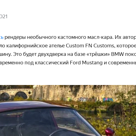
021
сь
рендеры необычного кастомного масл-кара. Их автор
ло калифорнийское ателье Custom FN Customs, которо
шину. Это будет двухдверка на базе «трёшки» BMW пок
временно под классический Ford Mustang и современны