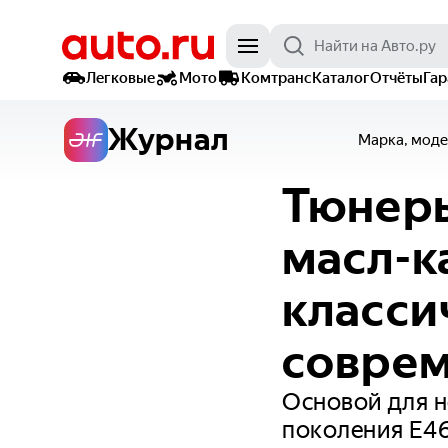
Легковые
Мото
Комтранс
Каталог
Отчёты
Га
Журнал
Марка, моде
Тюнеры
масл-к
класси
соврем
Основой для 
поколения E4