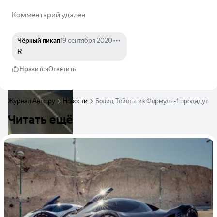
Комментарий удален
Чёрный пикап
19 сентября 2020
R
Нравится
Ответить
Журнал Авто.ру
Новости
Болид Тойоты из Формулы-1 продадут д
Читать ещё