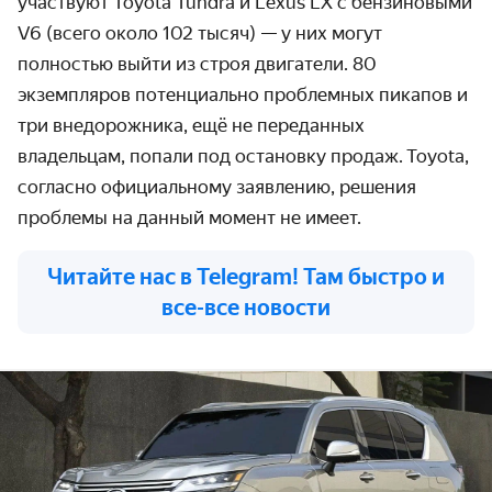
участвуют Toyota Tundra и Lexus LX с
бензиновыми
V6
(всего около 102 тысяч) — у них могут
полностью выйти из строя двигатели.
80
экземпляров потенциально проблемных пикапов и
три внедорожника, ещё не переданных
владельцам, попали под остановку продаж.
Toyota,
согласно официальному заявлению, р
ешения
проблемы на данный момент не имеет.
Читайте нас в Telegram! Там быстро и
все-все новости