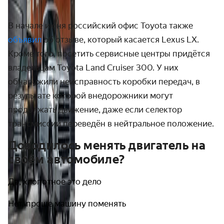
В начале июня российский офис Toyota также
объявил
об отзыве, который касается Lexus LX.
Кроме того, посетить сервисные центры придётся
владельцам Toyota Land Cruiser 300. У них
обнаружили неисправность коробки передач, в
результате которой внедорожники могут
продолжать движение, даже если селектор
трансмиссии переведён в нейтральное положение.
Доводилось менять двигатель на
своём автомобиле?
Да, хлопотное это дело
Нет, проще машину поменять