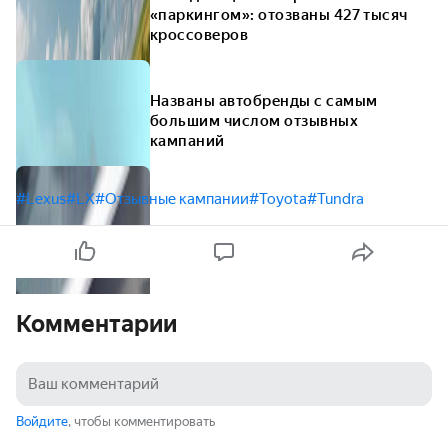
«паркингом»: отозваны 427 тысяч
кроссоверов
Названы автобренды с самым
большим числом отзывных
кампаний
#Lexus
#LX
#Отзывные кампании
#Toyota
#Tundra
Комментарии
Войдите
, чтобы комментировать