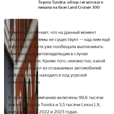
Toyota Tundra: обзор гигантского
пикапа на базе Land Cruiser 300
Компания отмечает, что на данный момент
решения проблемы не существует — над ним ещё
работают, — хотя уже пообещала выплачивать
компенсации автовладельцам в случае
необходимости. Кроме того, неизвестно, какой
именно процент из отзываемых автомобилей
действительно находится под угрозой
неисправности.
В сервисную кампанию включены 98,6 тысячи
пикапов Toyota Tundra и 3,5 тысячи Lexus LX
,
выпущенных в 2022 и 2023 годах.