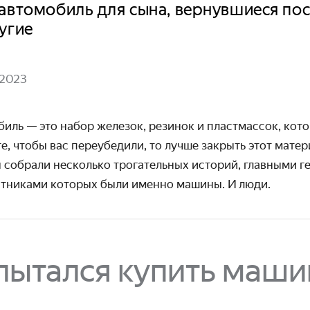
автомобиль для сына, вернувшиеся пос
угие
 2023
биль — это набор железок, резинок и пласт­массок, ко
те, чтобы вас пере­убедили, то лучше закрыть этот мате
 собрали несколько трога­тельных историй, главными г
стниками которых были именно машины. И люди.
 пытался купить маши