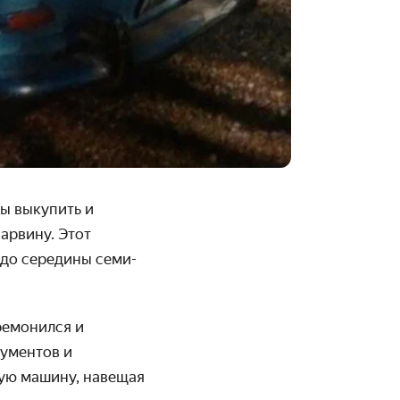
бы выкупить и
арвину. Этот
 до середины семи­
емо­нился и
у­ментов и
кую машину, навещая