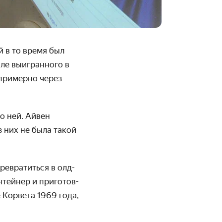
 в то время был
ле выигран­ного в
 примерно через
о ней. Айвен
з них не была такой
е­вратиться в олд­
нтейнер и приготов­
 Корвета 1969 года,