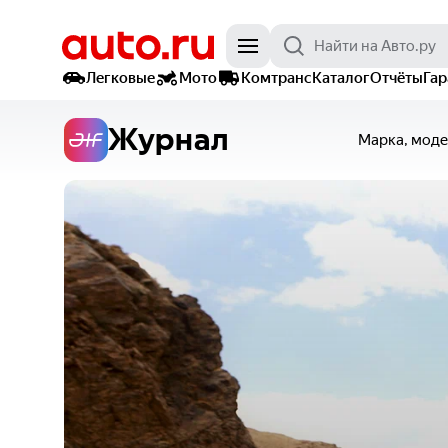
Легковые
Мото
Комтранс
Каталог
Отчёты
Га
Журнал
Марка, моде