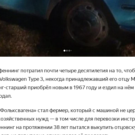
ннинг потратил почти четыре десяти­летия на то, что
Volkswagen Type 3, некогда принад­лежавший его отцу М
г-старший приобрёл новым в 1967 году и ездил на нём
одал.
Фольксвагена» стал фермер, который с машиной не цер
хозяй­ственных нужд — в том числе для пере­возки инстр
ннинг на протяжении 38 лет пытался выкупить отцовс