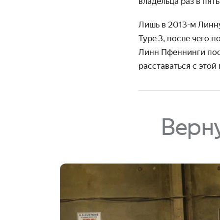
владельца раз в пять
Лишь в 2013-м Линн
Type 3, после чего 
Линн Пфеннинги пос
расста­ваться с это
Верну