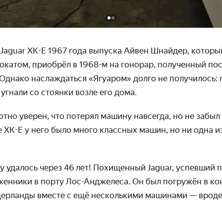
Jaguar XK-E 1967 года выпуска Айвен Шнайдер, который
окатом, приобрёл в
1968-м
на гонорар, получен­ный пос
 Однако наслаж­даться «Ягуаром» долго не получилось:
 угнали со стоянки возле его дома.
но уверен, что потерял машину навсегда, но не забыл 
е
XK-E
у него было много классных машин, но ни одна и
удалось через 46 лет! Похищенный Jaguar, успевший пр
ен­ники в порту Лос-Анд­желеса. Он был погружён в ко
дер­ланды вместе с ещё несколькими машинами — вроде