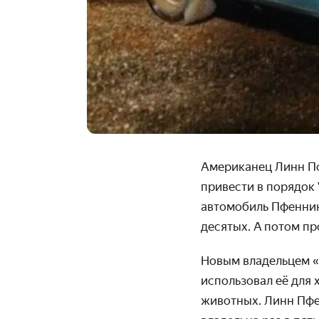
Американец Линн Пфе
привести в порядок 
автомобиль Пфеннин
десятых. А потом пр
Новым владельцем «
использо­вал её для 
животных. Линн Пфе