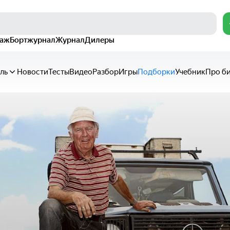
раж
Бортжурнал
Журнал
Дилеры
ль
Новости
Тесты
Видео
Разбор
Игры
Подборки
Учебник
Про б