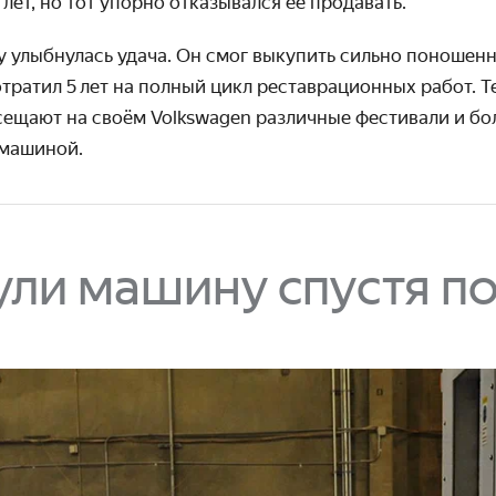
 лет, но тот упорно отказы­вался её продавать.
у улыбнулась удача. Он смог выкупить сильно поношен
потратил 5 лет на полный цикл реставраци­онных работ. 
ещают на своём Volkswagen различные фести­вали и бо
й машиной.
ли машину спустя п