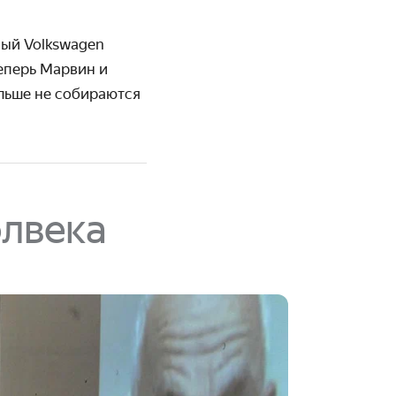
ный Volkswagen
Теперь Марвин и
льше не собираются
олвека