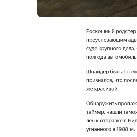
Роскошный родстер 
преуспе­вающим адв
суде крупного дела.
полгода автомо­биль
Шнайдер был абсолют
признался, что посл
же красивой.
Обнаружить пропажу 
таймер, нашли тамож
лен к отправке в Ни
угнанного в
1988-м.