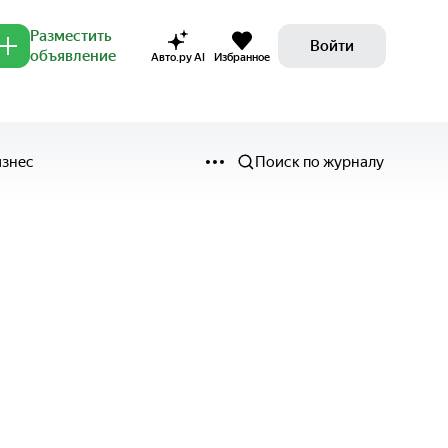
Разместить
Войти
объявление
Авто.ру AI
Избранное
изнес
Поиск по журналу