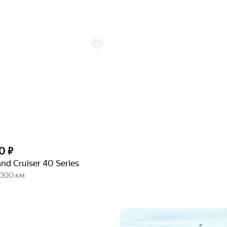
0 ₽
nd Cruiser 40 Series
 000 км