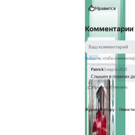
Нравится
Комментарии
Войдите
, чтобы комментир
Patrick
3 марта 2021
Слышен в плавнях де
Нравится
Ответить
Журнал Авто.ру
Новости