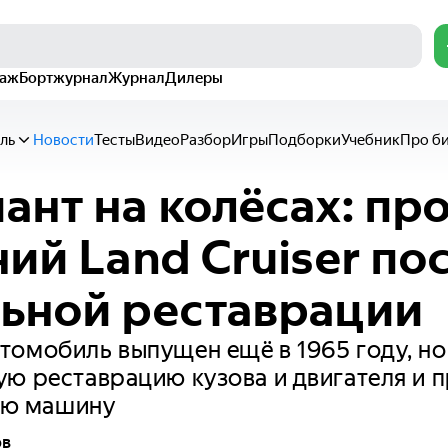
раж
Бортжурнал
Журнал
Дилеры
ль
Новости
Тесты
Видео
Разбор
Игры
Подборки
Учебник
Про б
ант на колёсах: пр
ний Land Cruiser по
ьной реставрации
омобиль выпущен ещё в 1965 году, но
ю реставрацию кузова и двигателя и п
вую машину
ов