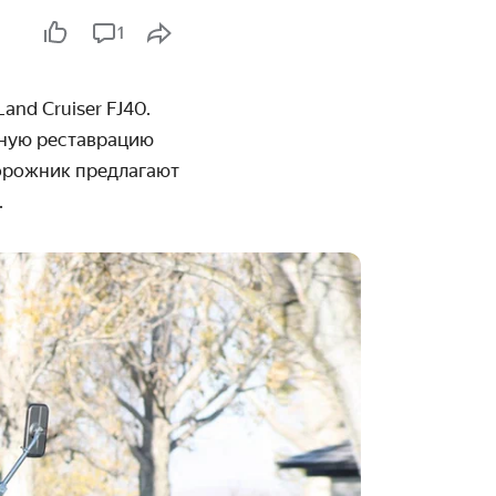
1
nd Cruiser FJ40.
ную реставрацию
дорожник предлагают
.