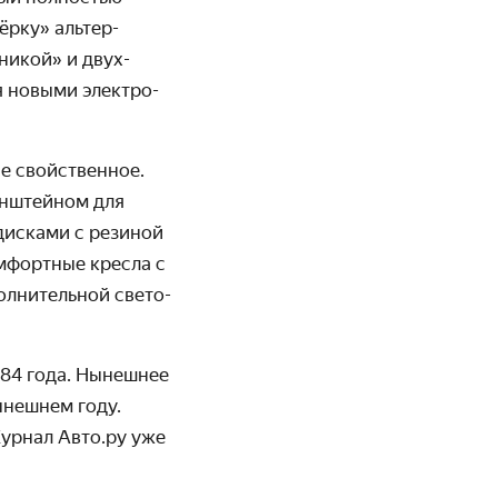
ёрку» альтер­
аникой» и двух­
я новыми электро­
е свойственное.
онштейном для
дисками с резиной
омфортные кресла с
л­нитель­ной свето­
984 года. Нынешнее
ынешнем году.
Журнал Авто.ру уже