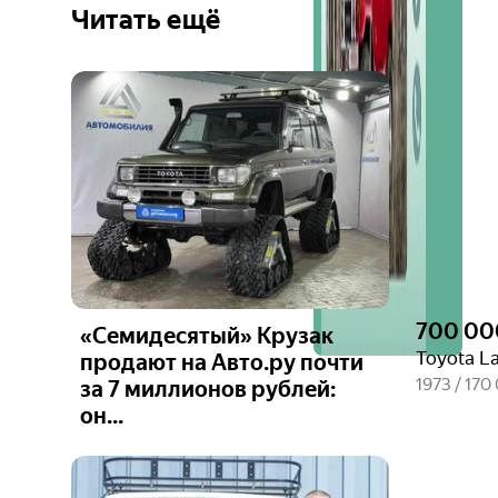
Читать ещё
700 00
«Семидесятый» Крузак
Toyota La
продают на Авто.ру почти
1973 / 170
за 7 миллионов рублей:
он...