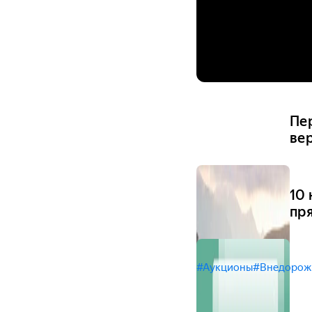
Пе
ве
10
пр
#Аукционы
#Внедорож