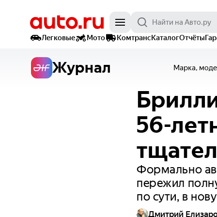
Легковые
Мото
Комтранс
Каталог
Отчёты
Га
Журнал
Марка, моде
Брилли
56-лет
тщател
Формально авт
пережил полну
по сути, в но
Дмитрий Елизар