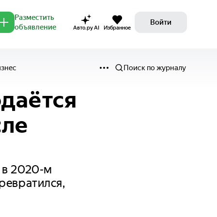
Разместить
Войти
объявление
Авто.ру AI
Избранное
изнес
Поиск по журналу
одаётся
сле
 в 2020-м
ревратился,