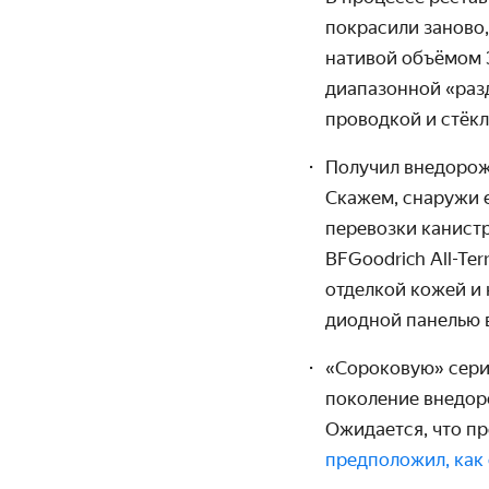
покрасили заново,
нативой объёмом 3,
диапазонной «разд
проводкой и стёкл
Получил внедорожн
Скажем, снаружи 
перевозки канист
BFGoodrich All-Te
отделкой кожей и 
диодной панелью в
«Сороковую» серию
поколение внедор
Ожидается, что пр
предположил, как 