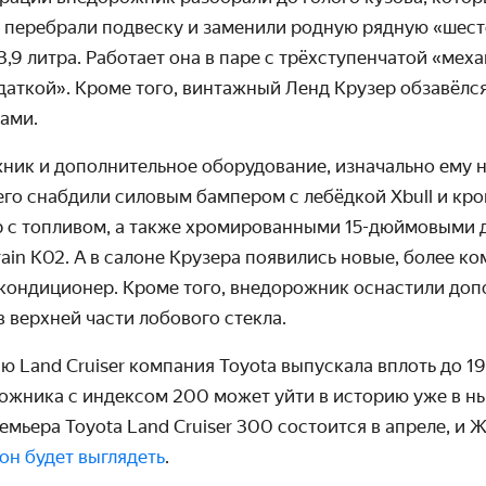
 перебрали подвеску и заменили родную рядную «шест
9 литра. Работает она в паре с трёх­ступен­чатой «мех
аткой». Кроме того, винтажный Ленд Крузер обзавёлс
ами.
ик и допол­нительное оборудо­вание, изначально ему н
его снабдили силовым бампером с лебёдкой Xbull и кр
р с топливом, а также хромиро­ванными 15-дюймовыми 
rrain K02. А в салоне Крузера появились новые, более к
кондици­онер. Кроме того, внедорожник оснастили допо
 верхней части лобового стекла.
 Land Cruiser компания Toyota выпускала вплоть до 1
ожника с индексом 200 может уйти в историю уже в н
емьера Toyota Land Cruiser 300 состоится в апреле, и 
он будет выглядеть
.