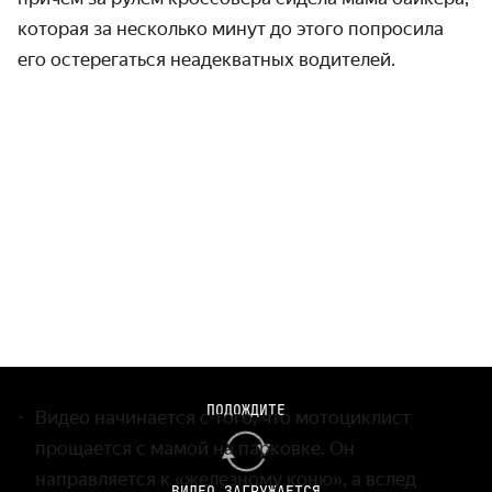
которая за несколько минут до этого попросила
его остерегаться неадекватных водителей.
ПОДОЖДИТЕ
Видео начинается с того, что мотоциклист
прощается с мамой на парковке. Он
направляется к «железному коню», а вслед
ВИДЕО ЗАГРУЖАЕТСЯ