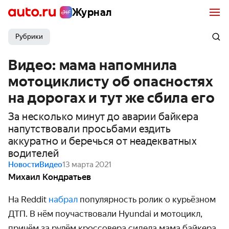
Журнал
Рубрики
Видео: мама напомнила
мотоциклисту об опасностях
на дорогах и тут же сбила его
За несколько минут до аварии байкера
напутствовали просьбами ездить
аккуратно и беречься от неадекватных
водителей
Новости
Видео
13 марта 2021
Михаил Кондратьев
На Reddit
набрал
популярность ролик о курьёзном
ДТП. В нём поучаствовали Hyundai и мотоцикл,
причём за рулём кроссовера сидела мама байкера,