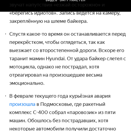
звучат напутствия «езжай осторожно» и
«берегись идиотов». Запись ведётся на камеру,
закреплённую на шлеме байкера.
Спустя какое-то время он останавли­вается перед
перекрёстком, чтобы оглядеться, так как
выезжает со второ­степенной дороги. Вскоре его
таранит мамин Hyundai. От удара байкер слетел с
мотоцикла, однако не пострадал, хотя
отреагировал на произошедшее весьма
эмоционально.
В феврале текущего года курьёзная авария
произошла
в Подмосковье, где ракетный
комплекс
C-400
собрал «паровозик» из пяти
машин. Обошлось без пострадавших, хотя
некоторые авто­мобили получили достаточно