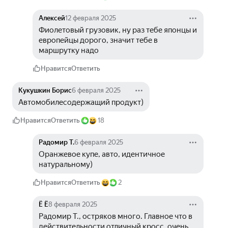
Алексей
12 февраля 2025
Фиолетовый грузовик, ну раз тебе японцы и 
европейцы дорого, значит тебе в 
маршрутку надо
Нравится
Ответить
Кукушкин Борис
6 февраля 2025
Автомобилесодержащий продукт)
Нравится
Ответить
18
Радомир Т.
6 февраля 2025
Оранжевое купе, авто, идентичное 
натуральному)
Нравится
Ответить
2
Ё Ё
8 февраля 2025
Радомир Т., остряков много. Главное что в 
действительности отличный кросс, очень 