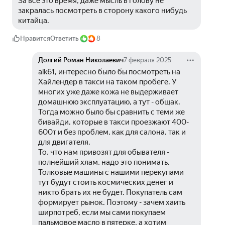
За всё это время, даже мысль в голову не 
закралась посмотреть в сторону какого нибудь 
китайца.
Нравится
Ответить
8
Долгий Роман Николаевич
7 февраля 2025
alk61, интересно было бы посмотреть на 
Хайлендер в такси на таком пробеге. У 
многих уже даже кожа не выдерживает 
домашнюю эксплуатацию, а тут - общак. 
Тогда можно было бы сравнить с теми же 
бивайди, которые в такси проезжают 400-
600т и без проблем, как для салона, так и 
для двигателя.
То, что нам привозят для обывателя - 
полнейший хлам, надо это понимать. 
Толковые машины с нашими перекупами 
тут будут стоить космических денег и 
никто брать их не будет. Покупатель сам 
формирует рынок. Поэтому - зачем хаить 
ширпотреб, если мы сами покупаем 
пальмовое масло в пятерке, а хотим 