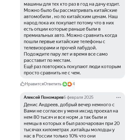
машины для тех кто раз в год на дачу ездит. 
Можно было бы рассматривать китайские 
автомобили , но по китайским ценам. Наш 
народ пока их покупает потому что в них 
есть опции которые раньше были в 
премиальных авто. Можно сравнить когда 
пошли первые китайские телефоны с 
телевизорами и прочей лабудой. 
Подождите пару лет и время все само 
расставит по местам. 
Ещё раз повторюсь покупают люди которым 
просто сравнить не с чем.
Нравится
Ответить
4
Алексей Пономарев
6 февраля 2025
Денис Андреев, добрый вечер немного с 
Вами не согласен у меня иксид проехал на 
нем 80 тысяч и все норм ,а так были и 
немцы в которых я был разочарован при 20 
тысячах километрах ,китайцы молодцы у 
нас в России только 10% что они 