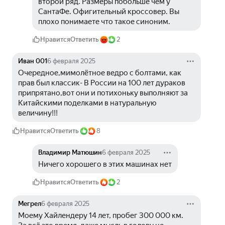
второй ряд. Размеры побольше чем у 
СантаФе. Офигительный кроссовер. Вы 
плохо понимаете что такое синоним. 
Нравится
Ответить
2
Иван 001
6 февраля 2025
Очередное,мимолётное ведро с болтами, как 
прав был классик- В России на 100 лет дураков 
припрятано,вот они и потихоньку выполняют за 
Китайскими поделками в натуральную 
величину!!!
Нравится
Ответить
8
Владимир Матюшин
6 февраля 2025
Ничего хорошего в этих машинах нет
Нравится
Ответить
2
Мегрел
6 февраля 2025
Моему Хайлендеру 14 лет, пробег 300 000 км.