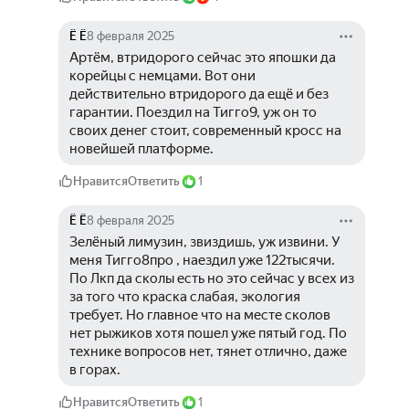
Ё Ё
8 февраля 2025
Артём, втридорого сейчас это япошки да 
корейцы с немцами. Вот они 
действительно втридорого да ещё и без 
гарантии. Поездил на Тигго9, уж он то 
своих денег стоит, современный кросс на 
новейшей платформе.
Нравится
Ответить
1
Ё Ё
8 февраля 2025
Зелёный лимузин, звиздишь, уж извини. У 
меня Тигго8про , наездил уже 122тысячи. 
По Лкп да сколы есть но это сейчас у всех из 
за того что краска слабая, экология 
требует. Но главное что на месте сколов 
нет рыжиков хотя пошел уже пятый год. По 
технике вопросов нет, тянет отлично, даже 
в горах. 
Нравится
Ответить
1