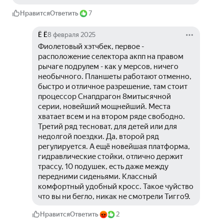
Нравится
Ответить
7
Ё Ё
8 февраля 2025
Фиолетовый хэтчбек, первое - 
расположение селектора акпп на правом 
рычаге подрулем - как у мерсов, ничего 
необычного. Планшеты работают отменно, 
быстро и отличное разрешение, там стоит 
процессор Снапдрагон 8митысячной 
серии, новейший мощнейший. Места 
хватает всем и на втором ряде свободно. 
Третий ряд тесноват, для детей или для 
недолгой поездки. Да, второй ряд 
регулируется. А ещё новейшая платформа, 
гидравлические стойки, отлично держит 
трассу, 10 подушек, есть даже между 
передними сиденьями. Классный 
комфортный удобный кросс. Такое чуйство 
что вы ни бегло, никак не смотрели Тигго9. 
Нравится
Ответить
2