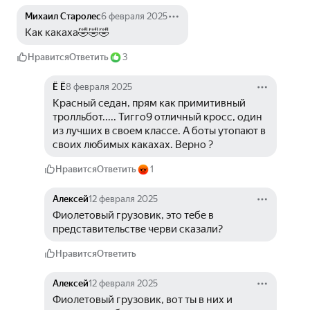
Михаил Старолес
6 февраля 2025
Как какаха🤣🤣🤣
Нравится
Ответить
3
Ё Ё
8 февраля 2025
Красный седан, прям как примитивный 
тролльбот..... Тигго9 отличный кросс, один 
из лучших в своем классе. А боты утопают в 
своих любимых какахах. Верно ?
Нравится
Ответить
1
Алексей
12 февраля 2025
Фиолетовый грузовик, это тебе в 
представительстве черви сказали?
Нравится
Ответить
Алексей
12 февраля 2025
Фиолетовый грузовик, вот ты в них и 