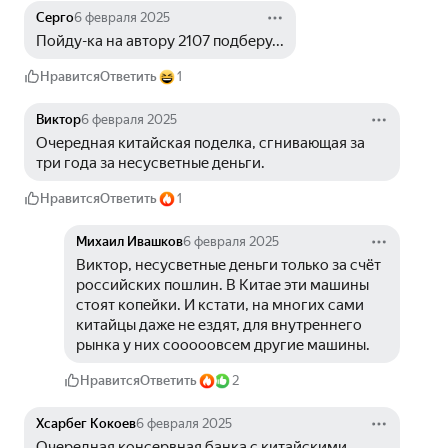
Серго
6 февраля 2025
Пойду-ка на автору 2107 подберу...
Нравится
Ответить
1
Виктор
6 февраля 2025
Очередная китайская поделка, сгнивающая за 
три года за несусветные деньги. 
Нравится
Ответить
1
Михаил Ивашков
6 февраля 2025
Виктор, несусветные деньги только за счёт 
российских пошлин. В Китае эти машины 
стоят копейки. И кстати, на многих сами 
китайцы даже не ездят, для внутреннего 
рынка у них сооооовсем другие машины.
Нравится
Ответить
2
Хсарбег Кокоев
6 февраля 2025
Очередная консервная банка с китайскими 