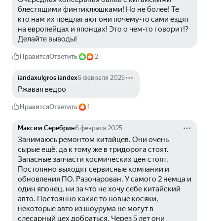
блестящими финтиклюшками! Но не более! Те 
кто нам их предлагают они почему-то сами ездят 
на европейцах и японцах! Это о чем-то говорит!? 
Делайте выводы!
Нравится
Ответить
2
iandaxulgros iandex
6 февраля 2025
Ржавая ведро
Нравится
Ответить
1
Максим Серебрин
6 февраля 2025
Занимаюсь ремонтом китайцев. Они очень 
сырые ещё, да к тому же в тридорога стоят. 
Запасные запчасти космических цен стоят. 
Постоянно выходят сервисные компании и 
обновления ПО. Разочарован. У самого 2 немца и 
один японец, ни за что не хочу себе китайский 
авто. Постоянно какие то новые косяки, 
некоторые авто из шоурума не могут в 
слесарный цех добраться. Через 5 лет они 