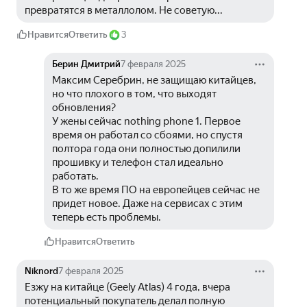
превратятся в металлолом. Не советую...
Нравится
Ответить
3
Берин Дмитрий
7 февраля 2025
Максим Серебрин, не защищаю китайцев, 
но что плохого в том, что выходят 
обновления?
У жены сейчас nothing phone 1. Первое 
время он работал со сбоями, но спустя 
полтора года они полностью допилили 
прошивку и телефон стал идеально 
работать.
В то же время ПО на европейцев сейчас не 
придет новое. Даже на сервисах с этим 
теперь есть проблемы.
Нравится
Ответить
Niknord
7 февраля 2025
Езжу на китайце (Geely Atlas) 4 года, вчера 
потенциальный покупатель делал полную 