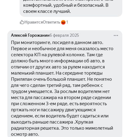
комфортный, удобный и безопасный. В 
своем классе лучший.
Нравится
Ответить
1
Алексей Горожанин
6 февраля 2025
При мониторинге, посидел в данном авто. 
Первое и необычное для меня оказалось место 
селектора КП на рулевой колонке. Там где 
должно быть много информации об авто, в 
отличии от других авто за рулем находится 
маленький планшет. На середине торпеды 
Приляпан очень большой планшет. Не понятно 
для чего сделан третий ряд, там ребенок с 
трудом умещается. За рослым водителем нет 
места для пассажира на втором ряде сидении 
при сложенном 3-ем ряде, есть вероятность 
пртжать ноги пассажиру двигующимся 
сидением, если водитель будет садиться или 
выходить раньше пассажира .Хрупкая 
радиаторная решетка. Это только мимолетный 
осмотр авто.