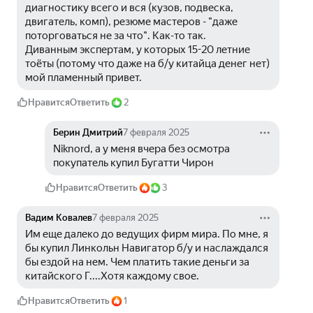
диагностику всего и вся (кузов, подвеска, 
двигатель, комп), резюме мастеров - "даже 
поторговаться не за что". Как-то так.
Диванным экспертам, у которых 15-20 летние 
тоёты (потому что даже на б/у китайца денег нет) 
мой пламенный привет.
Нравится
Ответить
2
Берин Дмитрий
7 февраля 2025
Niknord, а у меня вчера без осмотра 
покупатель купил Бугатти Чирон
Нравится
Ответить
3
Вадим Ковалев
7 февраля 2025
Им еще далеко до ведущих фирм мира. По мне, я 
бы купил Линкольн Навигатор б/у и наслаждался 
бы ездой на нем. Чем платить такие деньги за 
китайского Г....Хотя каждому свое.
Нравится
Ответить
1