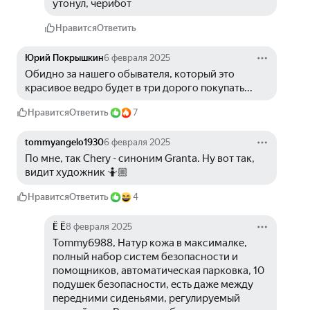
утонул, черибот
Нравится
Ответить
Юрий Покрышкин
6 февраля 2025
Обидно за нашего обывателя, который это 
красивое ведро будет в три дорого покупать... 
Нравится
Ответить
7
tommyangelo1930
6 февраля 2025
По мне, так Chery - синоним Granta. Ну вот так, 
видит художник 🤷🏼
Нравится
Ответить
4
Ё Ё
8 февраля 2025
Tommy6988, Натур кожа в максималке, 
полный набор систем безопасности и 
помощников, автоматическая парковка, 10 
подушек безопасности, есть даже между 
передними сиденьями, регулируемый 