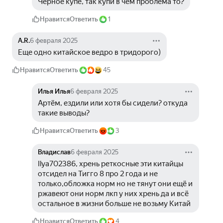
Чёрное купе, так купи в чём проблема то?
Нравится
Ответить
1
A.R.
6 февраля 2025
Еще одно китайское ведро в тридорого)
Нравится
Ответить
45
Илья Илья
6 февраля 2025
Артём, ездили или хотя бы сидели? откуда 
такие выводы?
Нравится
Ответить
3
Владислав
6 февраля 2025
Ilya702386, хрень реткосные эти китайцы 
отсидел на Тигго 8 про 2 года и не 
только,обложка норм но не тянут они ещё и 
ржавеют они норм лкп у них хрень да и всё 
остальное в жизни больше не возьму Китай 
Нравится
Ответить
4