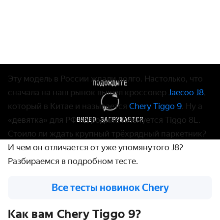
Эту модель в России ждали долго. Настолько, что
ПОДОЖДИТЕ
сначала на наш рынок вышел кроссовер
Jaecoo J8
,
который в Китае и называется
Chery Tiggo 9
. Ну а
«девятка» для РФ на родине именуется Tiggo 8L.
ВИДЕО ЗАГРУЖАЕТСЯ
Стоило ли ждать крупный трёхрядный паркетник?
И чем он отличается от уже упомянутого J8?
Разбираемся в подробном тесте.
Все тесты новинок Chery
Как вам Chery Tiggo 9?