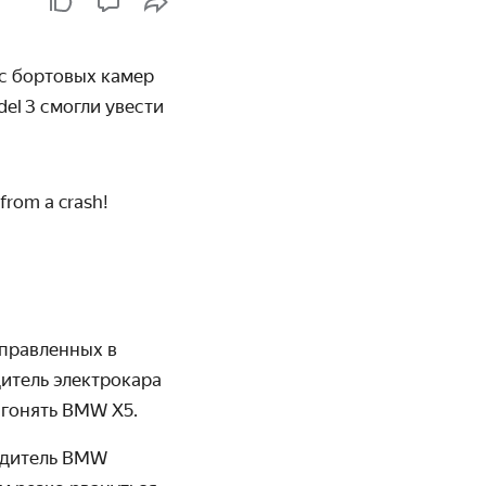
ь с бортовых камер
el 3 смогли увести
 from a crash!
аправленных в
дитель электрокара
агонять BMW X5.
водитель BMW