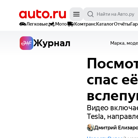
Легковые
Мото
Комтранс
Каталог
Отчёты
Га
Журнал
Марка, моде
Посмот
спас е
вслеп
Видео включае
Tesla, направ
Дмитрий Елизар