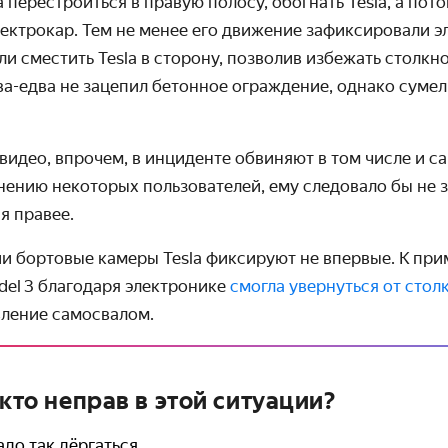
 перестроиться в правую полосу, обогнать Tesla, а пот
лектрокар. Тем не менее его движение зафиксиро­вали 
ли сместить Tesla в сторону, позволив избежать столкно
ва-едва не зацепил бетонное ограждение, однако сумел
видео, впрочем, в инциденте обвиняют в том числе и с
нению некоторых пользова­телей, ему следовало бы не 
я правее.
 бортовые камеры Tesla фиксируют не впервые. К прим
del 3 благодаря электронике
смогла увернуться от стол
ление самосвалом.
 кто неправ в этой ситуации?
до так дёргаться