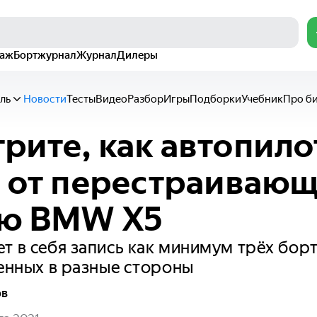
раж
Бортжурнал
Журнал
Дилеры
ль
Новости
Тесты
Видео
Разбор
Игры
Подборки
Учебник
Про б
рите, как автопилот
ё от перестраиваю
ую BMW X5
т в себя запись как минимум трёх бор
ленных в разные стороны
ов