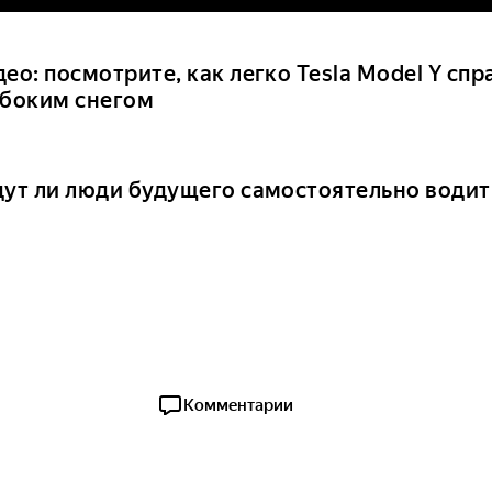
ео: посмотрите, как легко Tesla Model Y спр
убоким снегом
дут ли люди будущего самостоятельно води
Комментарии