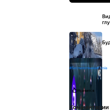
Вид
гл
Бу
#Беспилотники
#Tesla
Нравится
Комментарии