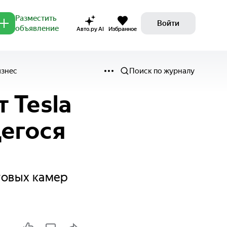
Разместить
Войти
объявление
Авто.ру AI
Избранное
изнес
Поиск по журналу
 Tesla
щегося
товых камер