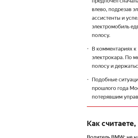
предпочёл сначала
влево, подрезав э
ассистенты и успе
электро­мобиль ед
полосу.
В комментариях к 
электрокара. По м
полосу и держатьс
Подобные ситуации
прошлого года Mo
потерявшим управ
Как считаете,
Водитель BMW: не на