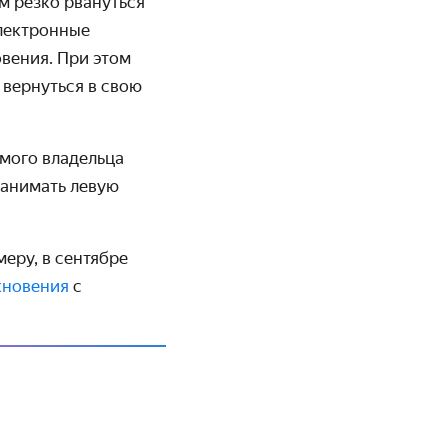
ом резко рвануться
электронные
­вения. При этом
 вернуться в свою
амого владельца
занимать левую
еру, в сентябре
кновения
с