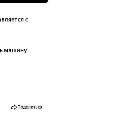
авляется с
ть машину
Поделиться