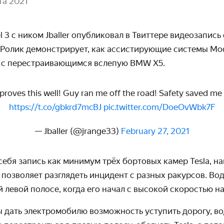
та 2021
l 3 с ником Jballer опубликовал в Твиттере видео­запис
 Ролик демонстри­рует, как ассистиру­ющие системы Mod
я с пере­страива­ющимся вслепую BMW X5.
 proves this well! Guy ran me off the road! Safety saved me
https://t.co/gbkrd7mcBJ
pic.twitter.com/DoeOvWbk7F
— Jballer (@jrange33)
February 27, 2021
себя запись как минимум трёх бортовых камер Tesla, н
 позволяет разглядеть инцидент с разных ракурсов. Во
й левой полосе, когда его начал с высокой скоростью н
ы дать электромобилю возмож­ность уступить дорогу, 