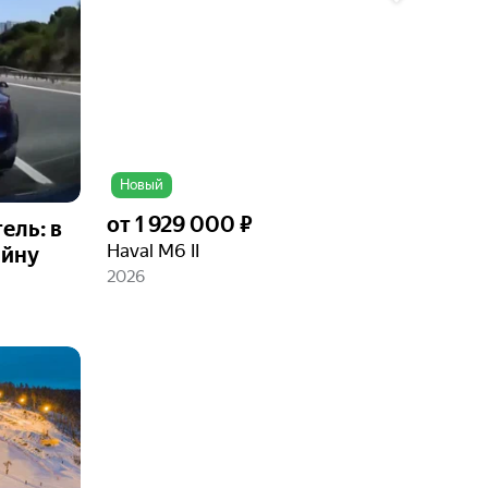
фото
Новый
от
1 929 000 ₽
ель: в
Haval M6 II
айну
2026