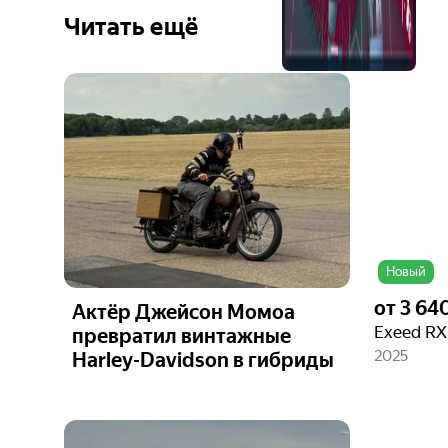
Читать ещё
Ещё 6
фото
Новый
от
3 64
Актёр Джейсон Момоа
Exeed RX
превратил винтажные
2025
Harley-Davidson в гибриды