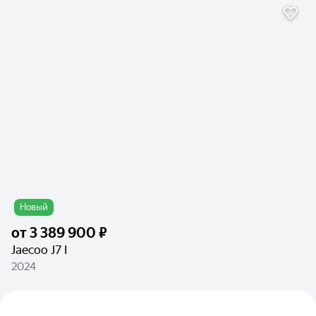
Новый
от
3 389 900 ₽
Jaecoo J7 I
2024