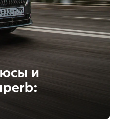
люсы и
uperb: