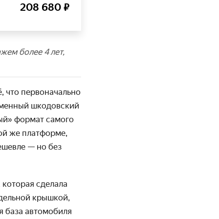
208 680 ₽
жем более 4 лет,
, что перво­начально
ирменный шкодовский
ный» формат самого
ой же платформе,
ешевле — но без
 которая сделала
тдельной крышкой,
ая база автомобиля