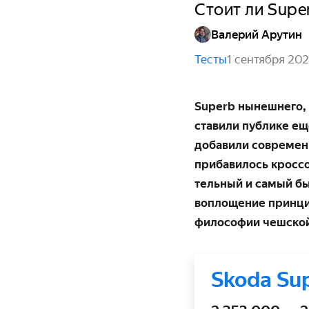
Стоит ли Supe
Валерий Арутин
Тесты
1 сентября 20
Superb нынешнего, 
ставили публике ещ
добавили современ­
прибави­лось кросс
тельный и самый бы
воплощение принцип
философии чешской
Skoda Su