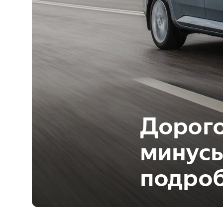
Дорого
минусы
подроб