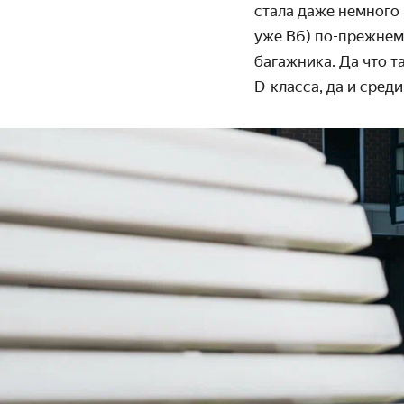
стала даже немного 
уже В6) по-прежнему
багажника. Да что т
D-класса,
да и среди