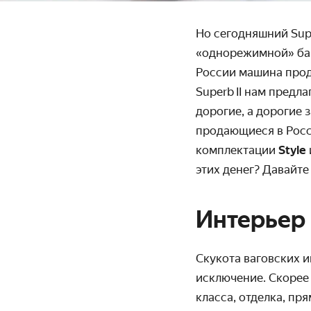
Но сегодняшний Sup
«одно­режимной» баг
России машина прод
Superb II нам предл
дорогие, а дорогие 
продающиеся в Росс
комплектации
Style
этих денег? Давайте
Интерьер
Скукота ваговских и
исключение. Скорее 
класса, отделка, пр