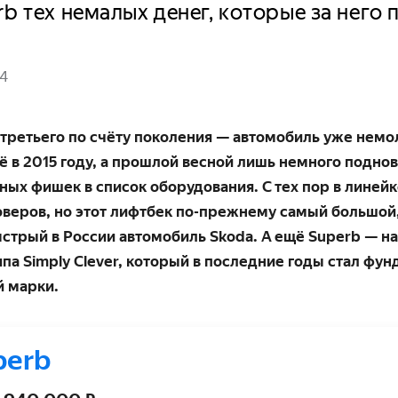
rb тех немалых денег, которые за него 
24
третьего по счёту поколения — авто­мобиль уже немо
ё в 2015 году, а прошлой весной лишь немного подно
ных фишек в список оборудо­вания. С тех пор в лине
оверов, но этот лифтбек по-прежнему самый большой
стрый в России автомобиль Skoda. А ещё Superb — н
а Simply Clever, который в последние годы стал фун
 марки.
perb