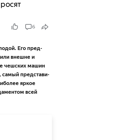
просят
6
лодой. Его пред­
вили внешне и
йке чешских машин
, самый представи­
аиболее яркое
да­ментом всей