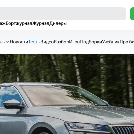
раж
Бортжурнал
Журнал
Дилеры
ль
Новости
Тесты
Видео
Разбор
Игры
Подборки
Учебник
Про б