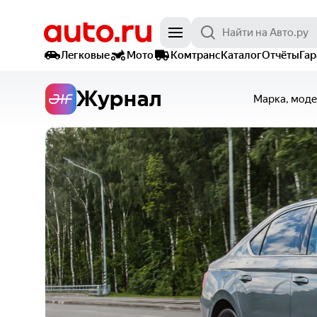
Легковые
Мото
Комтранс
Каталог
Отчёты
Га
Журнал
Марка, моде