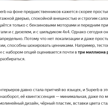
erb на фоне предшественников кажется скорее просты
ажной дверью, спокойной внеш­ностью и строгим салон
аётся только с бензиновыми моторами и передним пр
агали и с дизелем, и с шильдиком 4х4. Однако сегодня о
запредельно. Потому что нет локали­зации и даже прост
ии, способны шокировать ценниками. Например, тестов
и с набором опций оцени­вается почти в
три миллиона 
 разбираться.
нтерьеров давно стала притчей во языцех, и Superb в э
наоборот, её квинтэс­сенция — минимальная, даже по 
ямо­линейный дизайн, чёрный пластик, вставки цвета ста