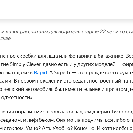
и налог рассчитаны для водителя старше 22 лет и со ста
скве
не про скребки для льда или фонарики в багажнике. Всё
ятие Simply Clever, давно есть и у других моделей — ф
положат даже в
Rapid
. А Superb — это прежде всего «ум
сами. В первом поколении это седан, построенный на т
ко чешский авто­мобиль был вмести­тельнее и при этом д
бюджетности».
оления поразил мир необычной задней дверью Twindoor,
 седаном, и лифтбеком. Она могла подниматься либо о
м стеклом. Умно? Ага. Удобно? Конечно. И хотя колёсн