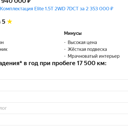
 940 000 ₽
Комплектация Elite 1.5T 2WD 7DCT за 2 353 000 ₽
з 5
Минусы
он
Высокая цена
ник
Жёсткая подвеска
Мрачноватый интерьер
дения* в год при пробеге 17 500 км:
лог