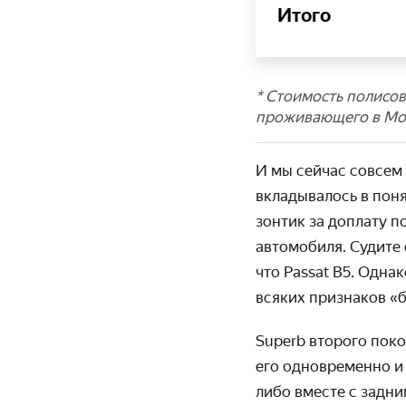
Итого
*
Стоимость полисов 
проживающего в Мо
И мы сейчас совсем 
вклады­валось в пон
зонтик за доплату 
автомобиля. Судите 
что Passat B5. Одна
всяких признаков «
Superb второго пок
его одно­временно и
либо вместе с задни