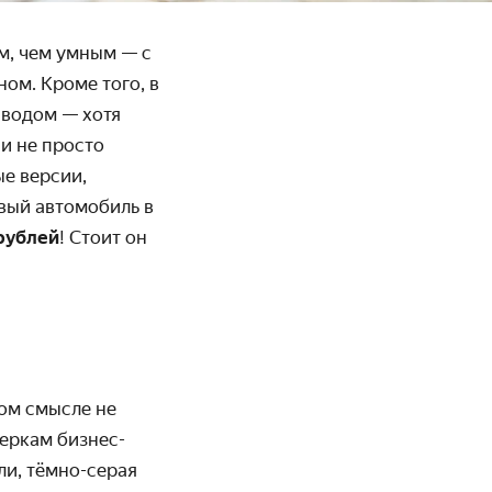
м, чем умным — с
ом. Кроме того, в
иводом — хотя
ни не просто
ые версии,
ый авто­мобиль в
рублей
! Стоит он
том смысле не
меркам бизнес-
ли, тёмно-серая