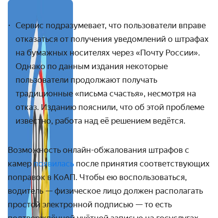
Сервис подразумевает, что пользователи вправе
отказаться от получения уведомлений о штрафах
на бумажных носителях через «Почту России».
Однако по данным издания некоторые
пользователи продолжают получать
традиционные «письма счастья», несмотря на
отказ. Изданию пояснили, что об этой проблеме
известно, работа над её решением ведётся.
Возможность онлайн-обжалования штрафов с
камер
появилась
после принятия соответствующих
поправок в КоАП. Чтобы ею воспользоваться,
водитель — физическое лицо должен располагать
простой электронной подписью — то есть