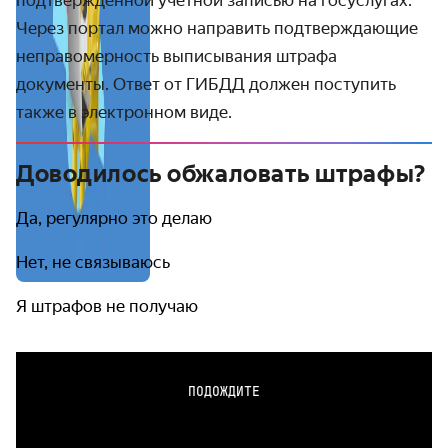
подтверждённой учётной записью на госуслугах.
Через портал можно направить подтверждающие
неправомерность выписывания штрафа
документы. Ответ от ГИБДД должен поступить
также в электронном виде.
Доводилось обжаловать штрафы?
Да, регулярно это делаю
Нет, не связываюсь
Я штрафов не получаю
ПОДОЖДИТЕ