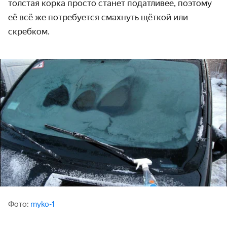
толстая корка просто станет податливее, поэтому
её всё же потребуется смахнуть щёткой или
скребком.
Фото:
myko-1