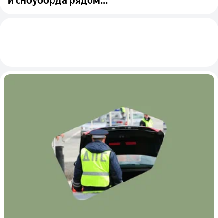
и сноуборда рядом...