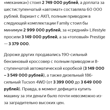
«механика») стоил
2 749 000 рублей
, а доплата за
шестиступенчатый «автомат» составляла 60 000
рублей. Вариант с АКП, полным приводом в
следующей комплектации Family стоил бы
минимум
2 999 000 рублей
, за «средний» Lifestyle
просили
3 149 000 рублей
, а за «топовый» Prestige
—
3 379 000
.
Дороже других продавались 190-сильный
бензиновый кроссовер с полным приводом и 8-
ступенчатой автоматической коробкой (
3 149 000
– 3 549 000 рублей
), а также дизельный 186-
сильный Tucson 4WD (от
3 399 000
до
3 649 000
рублей
). Правда, в момент дефицита купить
машину за эти деньги было почти невозможно из-
за заградительно высоких цен.