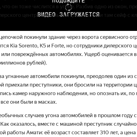
ПОДОЖДИТЕ
 что он тоже числится в угоне. Разбив одно из окон, п
ВИДЕО ЗАГРУЖАЕТСЯ
лерского центра и очень быстро отыскали там сейф с к
цепочкой покинули здание через ворота сервисного от
я Kia Sorento, K5 и Forte, но сотруд­ники дилерского 
или повреждённых автомо­билях. Ущерб оцени­вается в
 миллионов рублей).
а угнанные автомобили покинули, преодолев один из с
й приехали преступ­ники, они бросили на терри­тории 
апись камер наружного наблюдения, но опознать их, по
 все они были в масках.
еобычных случаев угона авто­мобилей в прошлом году 
. Как оказалось, вместе с машиной преступник случайно
й работы Амати: её возраст составляет 310 лет, а цен