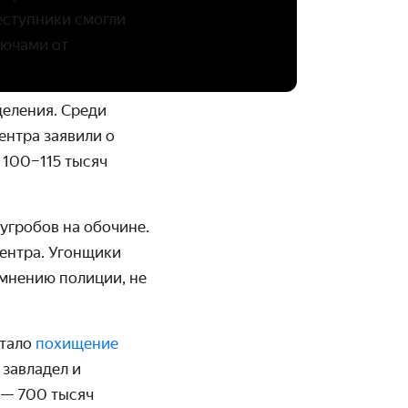
реступники смогли
лючами от
деления. Среди
центра заявили о
 100–115 тысяч
угробов на обочине.
центра. Угонщики
 мнению полиции, не
стало
похищение
 завладел и
а — 700 тысяч