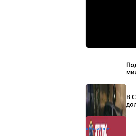
Под
ми
В С
до
#Ролик дня