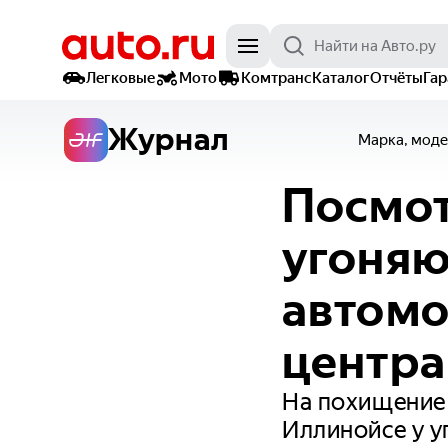
Легковые
Мото
Комтранс
Каталог
Отчёты
Га
Журнал
Марка, моде
Посмот
угоняю
автомо
центра
На похищение 
Иллинойсе у у