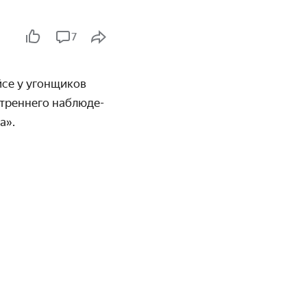
7
йсе у угонщиков
утреннего наблюде­
а».