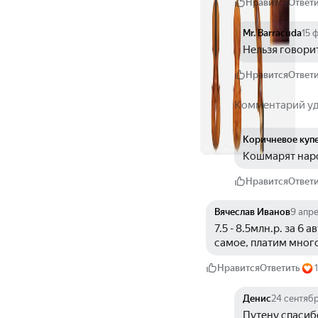
Нравится
Ответ
Mr. Barracuda
15 
Нельзя говори
Нравится
Ответ
Комментарий у
Коричневое куп
Кошмарят народ
Нравится
Ответ
Вячеслав Иванов
9 апр
7.5 - 8.5млн.р. за 6 
самое, платим мног
Нравится
Ответить
1
Денис
24 сентяб
Путену спасиб