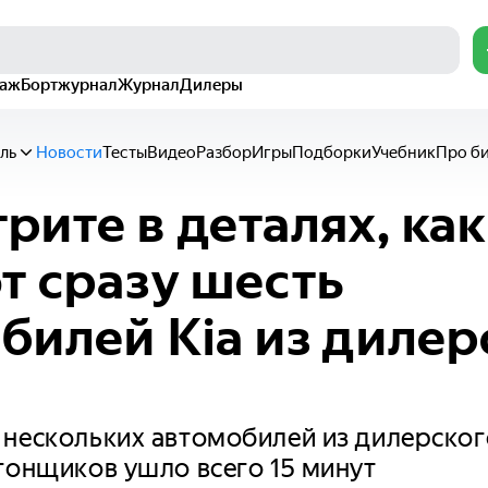
раж
Бортжурнал
Журнал
Дилеры
ль
Новости
Тесты
Видео
Разбор
Игры
Подборки
Учебник
Про б
рите в деталях, как
т сразу шесть
билей Kia из дилер
нескольких автомобилей из дилерского
гонщиков ушло всего 15 минут