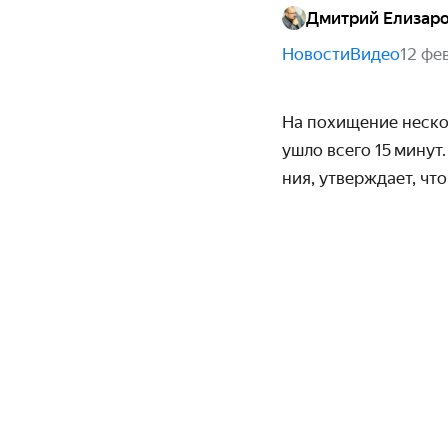
Дмитрий Елизар
Новости
Видео
12 фе
На похищение нескол
ушло всего 15 минут
ния, утверждает, чт