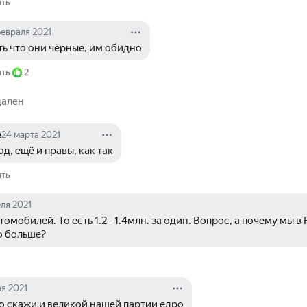
ить
февраля 2021
ть что они чёрные, им обидно
ить
2
дален
е
24 марта 2021
, ещё и правы, как так
ить
еля 2021
автомобилей. То есть 1.2 - 1.4млн. за один. Вопрос, а почему мы в 
о больше?
ря 2021
о скажи и великой нашей партии едро