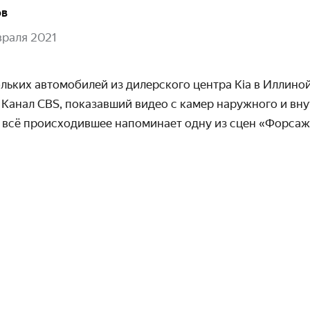
ов
враля 2021
ьких автомобилей из дилерского центра Kia в Илли­но
. Канал CBS, показавший видео с камер наружного и вн
о всё происхо­дившее напоминает одну из сцен «Форсаж