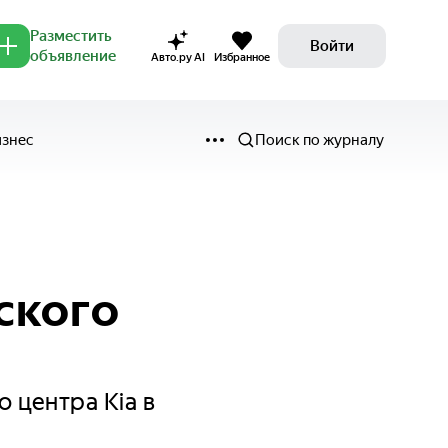
Разместить
Войти
объявление
Авто.ру AI
Избранное
изнес
Поиск по журналу
ского
 центра Kia в