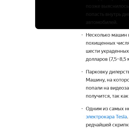
позже выяснилось,
попасть внутрь ди
автомобилей.
Несколько машин 
похищенных числятс
шести украденных 
долларов (7,5–8,5
Парковку дилерств
Машину, на которо
попали на видео­з
получится, так как
Одним из самых н
электрокара Tesla
редчайшей скрипко