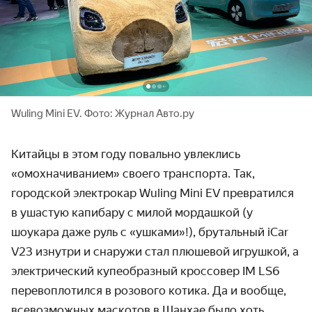
Wuling Mini EV. Фото: Журнал Авто.ру
Китайцы в этом году повально увлеклись
«омохначиванием» своего транспорта. Так,
городской электрокар Wuling Mini EV превратился
в ушастую капибару с милой мордашкой (у
шоукара даже руль с «ушками»!), брутальный iCar
V23 изнутри и снаружи стал плюшевой игрушкой, а
электрический купеобразный кроссовер IM LS6
перевоплотился в розового котика. Да и вообще,
всевозможных маскотов в Шанхае было хоть