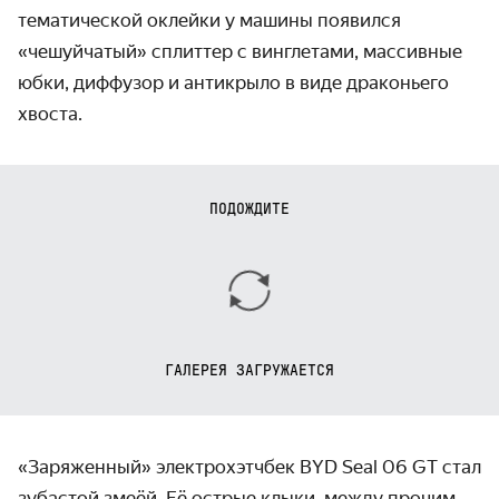
тематической оклейки у машины появился
«чешуйчатый» сплиттер с винглетами, массивные
юбки, диффузор и антикрыло в виде драконьего
хвоста.
ПОДОЖДИТЕ
ГАЛЕРЕЯ ЗАГРУЖАЕТСЯ
«Заряженный» электрохэтчбек BYD Seal 06 GT стал
зубастой змеёй. Её острые клыки, между прочим,