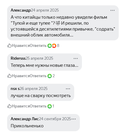
Александр
24 апреля 2025
А что китайцы только недавно увидели фильм 
"Тупой и еще тупее "? 🤣 И решили, по 
устоявшейся десятилетиями привычке, "содрать" 
внешний облик автомобиля...
Нравится
Ответить
8
Ridersss
25 апреля 2025
Теперь мне нужны новые глаза...
Нравится
Ответить
2
nsx s
26 апреля 2025
лучше на сварку посмотреть
Нравится
Ответить
1
Александр Лис
24 сентября 2025
Прикольненько