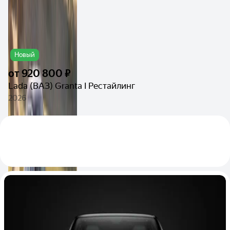
Новый
от
920 800 ₽
Lada (ВАЗ) Granta I Рестайлинг
2026