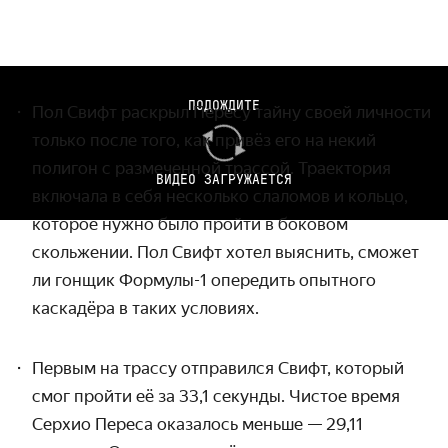
ПОДОЖДИТЕ
Пол Свифт раскрыл Пересу тайну своей личности
только после того, как привёз его на некий
полигон с размеченной трассой.
Траектория
ВИДЕО ЗАГРУЖАЕТСЯ
включала в себя несколько слаломов и кольцо,
которое нужно было пройти в боковом
скольжении. Пол Свифт хотел выяснить, сможет
ли гонщик Формулы-1 опередить опытного
каскадёра в таких условиях.
Первым на трассу отправился Свифт, который
смог пройти её за 33,1 секунды. Чистое время
Серхио Переса оказалось меньше — 29,11