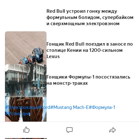
Red Bull устроил гонку между
формульным болидом, супербайком
и сверхмощным электровэном
Гонщик Red Bull поездил в заносе по
столице Кении на 1200-сильном
Lexus
Гонщики Формулы-1 посостязались
на монстр-траках
#Электрокары
#Ford
#Mustang Mach-E
#Формула-1
#Ролик дня