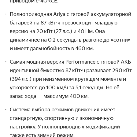
приводом
e-4ORCE.
Полноприводная Ariya с тяговой аккуму­ляторной
батареей на 87 кВт⋅ч превосходит младшую
версию на 20 кВт (27 л.с.) и 40 Нм. Она
динамичнее на 0,2 секунды в разгоне до «сотни»
и имеет дально­бойность в 460 км.
Самая мощная версия Performance с тяговой АКБ
идентичной ёмкостью 87 кВт⋅ч развивает 290 кВт
(394 л.с.) при неизменном крутящем моменте и
ускоряется до
100 км/ч
за 5,1 секунды. Но её
запас хода — максимум 400 км.
Система выбора режимов движения имеет
стандартную, спортивную и экономичную
настройку. У полно­приводных моди­фикаций
также есть зимний режим.