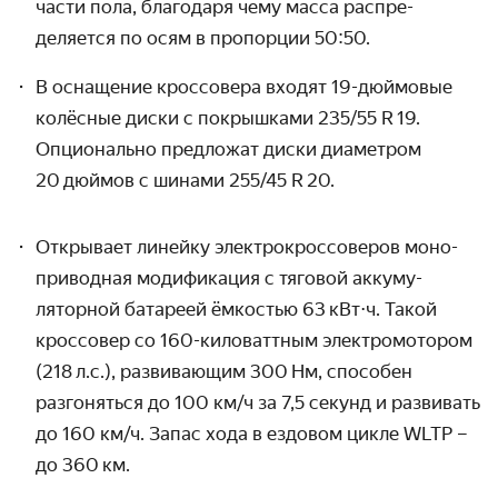
части пола, благодаря чему масса распре­
деляется по осям в пропорции 50:50.
В оснащение кроссовера входят 19-дюймовые
колёсные диски с покрышками
235/55
R 19.
Опционально предложат диски диаметром
20 дюймов с шинами
255/45
R 20.
Открывает линейку электрокроссоверов моно­
приводная моди­фикация с тяговой аккуму­
ляторной батареей ёмкостью 63 кВт⋅ч. Такой
кроссовер со 160-киловаттным электро­мотором
(218 л.с.), развивающим 300 Нм, способен
разгоняться до
100 км/ч
за 7,5 секунд и развивать
до
160 км/ч.
Запас хода в ездовом цикле WLTP –
до 360 км.