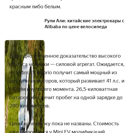
красным либо белым.
Рули Али: китайские электрокары с
Alibaba по цене велосипеда
Ещё одно косвенное доказательство высокого
статуса новинки — силовой агрегат. Ожидается,
что Mini EV Cabrio получит самый мощный из
доступных моторов, который развивает 41 л.с. и
110 Нм крутящего момента. 26,5-киловаттная
батарея обеспечит пробег на одной зарядке до
280 километров.
Цены на новинку пока не названы. Стоимость
уже имеющихся у Mini EV
модификаций