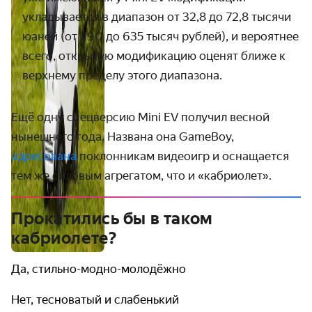
укладывается в диапазон от 32,8 до
72,8 тысячи
юаней (от 290 до 635 тысяч рублей), и вероятнее
всего, открытую модификацию оценят ближе к
верхнему пределу этого диапазона.
Ещё одну спецверсию Mini EV получил весной
нынешнего года. Названа она GameBoy,
адресована
поклонникам видеоигр и оснащается
тем же силовым агрегатом, что и «кабриолет».
Прокатились бы в таком
кабриолете?
Да, стильно-модно-молодёжно
Нет, тесноватый и слабенький