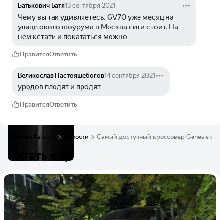
Батькович Батя
13 сентября 2021
Чему вы так удивляетесь. GV70 уже месяц на 
улице около шоурума в Москва сити стоит. На 
нем кстати и покататься можно
Нравится
Ответить
Великослав Настоящебогов
14 сентября 2021
уродов плодят и продят
Нравится
Ответить
Журнал Авто.ру
Новости
Самый доступный кроссовер Genesis сф
Читать ещё