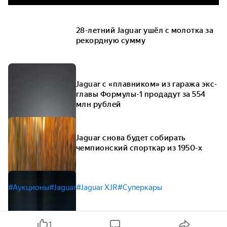
28-летний Jaguar ушёл с молотка за
рекордную сумму
Jaguar c «плавником» из гаража экс-
главы Формулы-1 продадут за 554
млн рублей
Jaguar снова будет собирать
чемпионский спорткар из 1950-х
#Аукционы
#Jaguar
#Jaguar XJR
#Суперкары
1