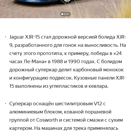
Jaguar XJR-15 стал дорожной
версией болида
XJR-
9, разработанного для гонок на выносливость. На
счету этого прототипа, к примеру, победы в «24
часах Ле-Мана» в 1988 и 1990 годах. С болидом
дорожный суперкар делит карбоновый монокок
и конфигурацию подвесок. Кузовные панели XJR-
15 выполнены из углепластиков и кевлара.
Суперкар оснащён шестилитровым V12
с
алюминиевым блоком,
кованой поршневой
группой от Cosworth
и системой смазки с сухим
картером
. На машинах для трека применялась