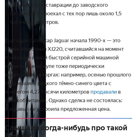
тщательной реставрации до заводского
состояния и проехал с тех пор лишь около 1,5
тысячи километров.
Ещё один суперкар Jaguar начала 1990-х — это
более известный XJ220, считавшийся на момент
появления самой быстрой серийной машиной
планеты. Такие купе тоже периодически
появляются на торгах: например, осенью прошлого
года машину редкого тёмно-синего цвета с
пробегом 4,27 тысячи километров
продавали
в
Великобритании. Однако сделка не состоялась:
продавца не устроила предложенная цена.
Слышали когда-нибудь про такой
Jaguar?