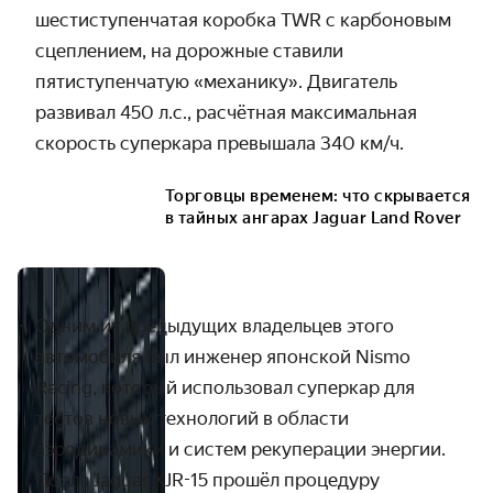
шестиступенчатая коробка TWR с карбоновым
сцеплением, на дорожные ставили
пятиступенчатую «механику». Двигатель
развивал 450 л.с., расчётная максимальная
скорость суперкара превышала 340 км/ч.
Торговцы временем: что скрывается
в тайных ангарах Jaguar Land Rover
Одним из предыдущих владельцев этого
автомобиля был инженер японской Nismo
Racing, который использовал суперкар для
тестов новых технологий в области
аэродинамики и систем рекуперации энергии.
После Jaguar XJR-15 прошёл процедуру