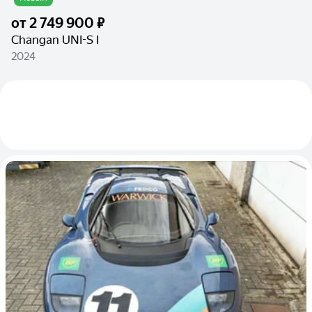
от
2 749 900 ₽
Changan UNI-S I
2024