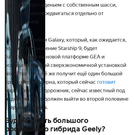
располагал сиденьем с собственным шасси,
способным передвигаться отдельно от
автомобиля.
Флагман линейки Galaxy, который, как ожидается,
получит обозначение Starship 9, будет
базироваться на новой платформе GEA и
оснащаться новой сверхэкономичной установкой
NordThor EM-i. Её же получит ещё один большой
кроссовер концерна, который сейчас
готовит
марка Zeekr. Вседорожник, сейчас известный под
индексом EX1H, должен выйти во второй половине
следующего года.
Будем ждать большого
роскошного гибрида Geely?