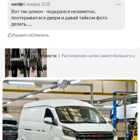
verdijr
6 января 2025
Вот так шпион - подкрался незаметно, 
пооткрывал все двери и давай тайком фото 
делать.....
Нравится
Ответить
Журнал Авто.ру
Новости
Рассекречен салон самого большого кро
Читать ещё