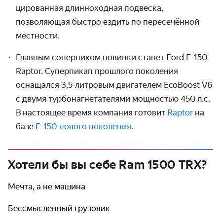
цированная длинно­ходная подвеска,
позволяющая быстро ездить по пере­сечённой
местности.
Главным соперником новинки станет Ford
F-150
Raptor. Суперпикап прошлого поколения
оснащался 3,5-литровым двигателем EcoBoost V6
с двумя турбо­нагнета­телями мощностью 450 л.с.
В настоящее время компания готовит
Raptor
на
базе
F-150
нового поколения
.
Хотели бы вы себе Ram 1500 TRX?
Мечта, а не машина
Бессмысленный грузовик