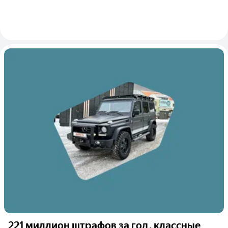
221 миллион штрафов за год, классные