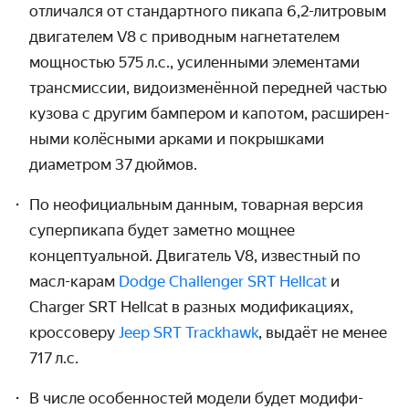
отличался от стан­дартного пикапа 6,2-литровым
двигателем V8 с приводным нагнета­телем
мощностью 575 л.с., усиленными элементами
трансмиссии, видо­изменённой передней частью
кузова с другим бампером и капотом, расширен­
ными колёсными арками и покрышками
диаметром 37 дюймов.
По неофициальным данным, товарная версия
супер­пикапа будет заметно мощнее
концептуальной. Двигатель V8, известный по
масл-карам
Dodge Challenger SRT Hellcat
и
Charger SRT Hellcat в разных моди­фикациях,
крос­соверу
Jeep SRT Trackhawk
, выдаёт не менее
717 л.с.
В числе особенностей модели будет модифи­