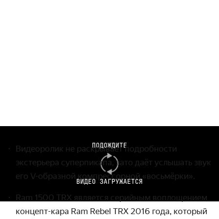
ПОДОЖДИТЕ
Видеоролик не раскрывает подроб­ности
экстерьера супер­пикапа, зато даёт услышать звук
его
V-образной
компрессорной «восьмёрки».
ВИДЕО ЗАГРУЖАЕТСЯ
Ram 1500 TRX является серийным воплоще­нием
концепт-кара Ram Rebel TRX 2016 года, который