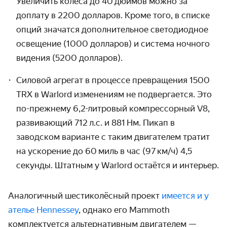
Увеличить колёса до 40 дюймов можно за
доплату в 2200 долларов. Кроме того, в списке
опций значатся дополни­тельное светодиодное
освещение (1000 долларов) и система ночного
видения (5200 долларов).
Силовой агрегат в процессе превращения 1500
TRX в Warlord изменениям не подвергается. Это
по-прежнему 6,2-литровый компрессорный V8,
развивающий 712 л.с. и 881 Нм. Пикап в
заводском варианте с таким двигателем тратит
на ускорение до 60 миль в час (97 км/ч) 4,5
секунды. Штатным у Warlord остаётся и интерьер.
Аналогичный шестиколёсный проект
имеется и у
ателье Hennessey
, однако его Mammoth
комплектуется альтернативным двигателем —