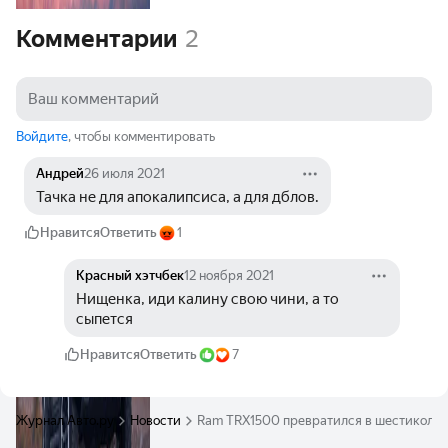
Комментарии
2
Войдите
, чтобы комментировать
Андрей
26 июля 2021
Тачка не для апокалипсиса, а для дблов.
Нравится
Ответить
1
Красный хэтчбек
12 ноября 2021
Нищенка, иди калину свою чини, а то 
сыпется
Нравится
Ответить
7
Журнал Авто.ру
Новости
Ram TRX1500 превратился в шестиколё