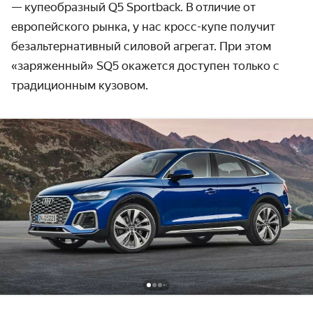
— купе­образный Q5 Sportback. В отличие от
европей­ского рынка, у нас кросс-купе получит
безальтер­нативный силовой агрегат. При этом
«заряженный» SQ5 окажется доступен только с
традици­онным кузовом.