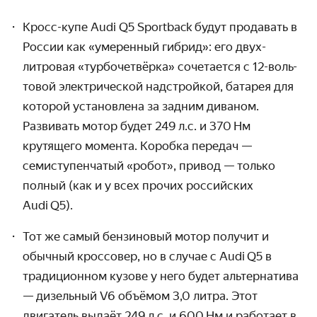
Кросс-купе Audi Q5 Sportback будут продавать в
России как «умеренный гибрид»: его двух­
литровая «турбо­четвёрка» сочетается с
12-воль
­
товой электри­ческой надстройкой, батарея для
которой установ­лена за задним диваном.
Развивать мотор будет 249 л.с. и 370 Нм
крутящего момента. Коробка передач —
семиступен­чатый «робот», привод — только
полный (как и у всех прочих россий­ских
Audi Q5).
Тот же самый бензиновый мотор получит и
обычный кроссовер, но в случае с Audi Q5 в
традици­онном кузове у него будет альтер­натива
— дизельный V6 объёмом 3,0 литра. Этот
двигатель выдаёт 249 л.с. и 600 Нм и работает в