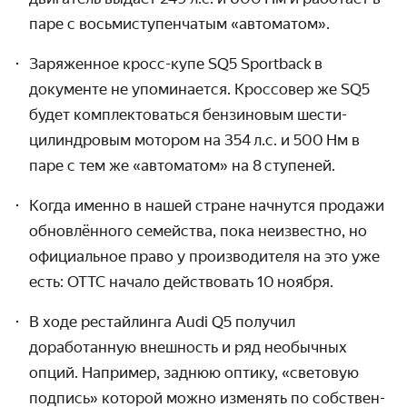
паре с восьми­ступен­чатым «автоматом».
Заряженное кросс-купе SQ5 Sportback в
документе не упоми­нается. Кроссовер же SQ5
будет комплекто­ваться бензиновым шести­
цилинд­ровым мотором на 354 л.с. и 500 Нм в
паре с тем же «автоматом» на 8 ступеней.
Когда именно в нашей стране начнутся продажи
обнов­лённого семейства, пока неизвестно, но
официальное право у произво­дителя на это уже
есть: ОТТС начало действовать 10 ноября.
В ходе рестайлинга Audi Q5 получил
доработанную внешность и ряд необычных
опций. Например, заднюю оптику, «световую
подпись» которой можно изменять по собствен­