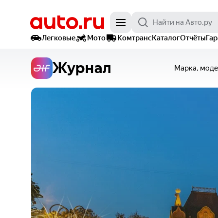
Легковые
Мото
Комтранс
Каталог
Отчёты
Га
Журнал
Марка, моде