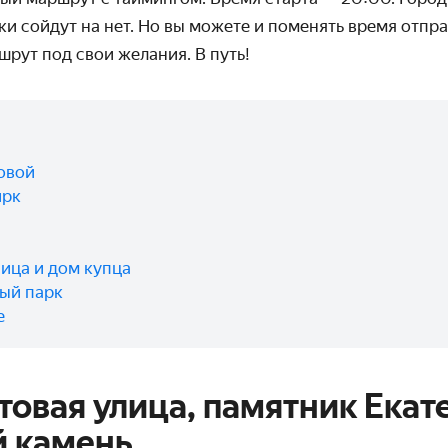
бки сойдут на нет. Но вы можете и поменять время отпр
рут под свои желания. В путь!
овой
ирк
ница и дом купца
ый парк
е
товая улица, памятник Екате
й камень