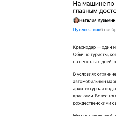
На машине по
главным дост
Наталия Кузьмин
Путешествия
6 нояб
Краснодар — один и
Обычно туристы, кот
на несколько дней, 
В условиях огранич
автомобильный маршр
архитектурная подс
красками. Более тог
рождественскими с
Мы составили удобн