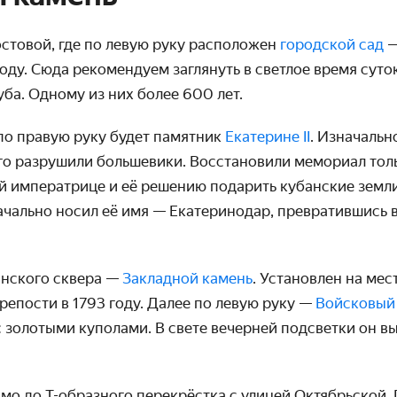
остовой, где по левую руку расположен
городской сад
—
оду. Сюда рекомендуем заглянуть в светлое время суто
ба. Одному из них более 600 лет.
по правую руку будет памятник
Екатерине II
. Изначаль
его разрушили большевики. Восстановили мемориал тол
й императрице и её решению подарить кубанские земли
ачально носил её имя — Екатеринодар, превратившись в
нского сквера —
Закладной камень
. Установлен на мес
епости в 1793 году. Далее по левую руку —
Войсковый
 золотыми куполами. В свете вечерней подсветки он вы
мо до Т-образного перекрёстка с улицей Октябрьской.