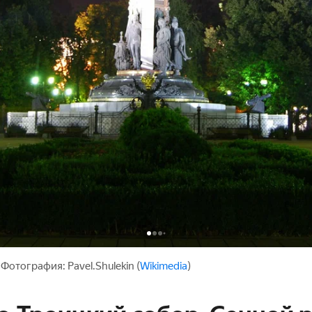
Фотография: Pavel.Shulekin (
Wikimedia
)