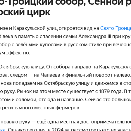
то-Троицкий собор, Сенной 
рский цирк
нзе и Каракульской улиц откроется вид на
Свято-Троиц
X века в память о спасении семьи Александра III при кр
бор с зелёными куполами в русском стиле при вечер
ум эффектно.
ктябрьскую улицу. От собора направо на Каракульскую
ова, следом — на Чапаева и финальный поворот налево.
снова попадаем на Октябрьскую улицу и движемся в ст
ю руку. Рынок на этом месте существует с 1879 года. В 
отом и соломой, отсюда и название. Сейчас это больш
стретить много местных фермеров.
 правую руку — ещё одна местная достопримечательнос
рка
. Однако сегодня, в 2024-м, рассмотреть его не удас