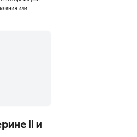
авления или
рине II и