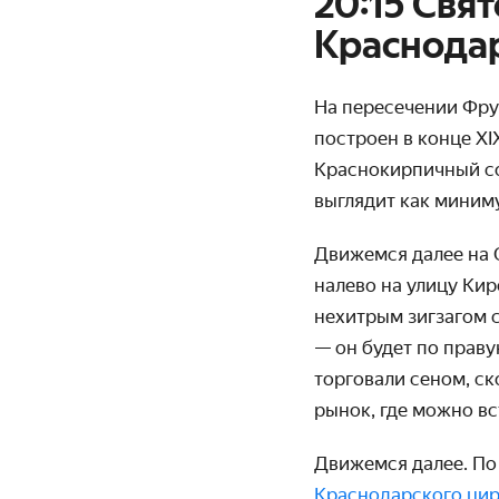
20:15 Свя
Краснода
На пересечении Фру
построен в конце XI
Краснокирпичный со
выглядит как миним
Движемся далее на О
налево на улицу Кир
нехитрым зигзагом 
— он будет по праву
торговали сеном, ск
рынок, где можно в
Движемся далее. По
Краснодарского ци