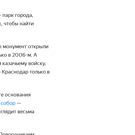
 парк города,
к, чтобы найти
но монумент открыли
ько в 2006-м. А
 казачьему войску.
 Краснодар только в
те основания
 собор
—
глядит весьма
 Поворачиваем