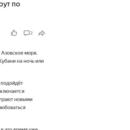
рут по
2
 Азовское моря.
Кубани на ночь или
 подойдёт
включается
играют новыми
олюбоваться
в это время уже