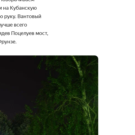
м на Кубанскую
ую руку. Вантовый
лучше всего
ядев Поцелуев мост,
Фрунзе.