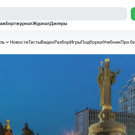
раж
Бортжурнал
Журнал
Дилеры
ль
Новости
Тесты
Видео
Разбор
Игры
Подборки
Учебник
Про б