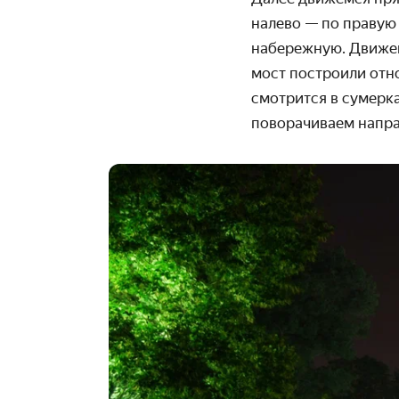
налево — по правую
набережную. Движем
мост построили отн
смотрится в сумерка
поворачиваем направ