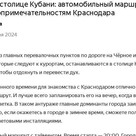
 столице Кубани: автомобильный марш
опримечательностям Краснодара
а
ря 2024
з главных перевалочных пунктов по дороге на Чёрное и
орые следуют к курортам, останавливаются в столице 
чтобы отдохнуть и перевести дух.
енного времени для знакомства с Краснодаром отлично
ут. И лучше всего запланировать его на вечер, когда 
ветка. В таком антураже главные доминанты города за
о, если окажетесь в городе в зимнее время, сможете п
ветовыми инсталляциями.
ый маршрут с таймингом. Время старта — 20:00. Город 