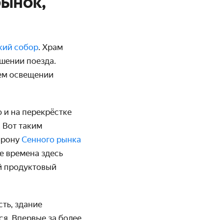
рынок,
кий собор
. Храм
ушении поезда.
нем освещении
 и на перекрёстке
 Вот таким
орону
Сенного рынка
те времена здесь
ой продуктовый
ть, здание
тся. Впервые за более