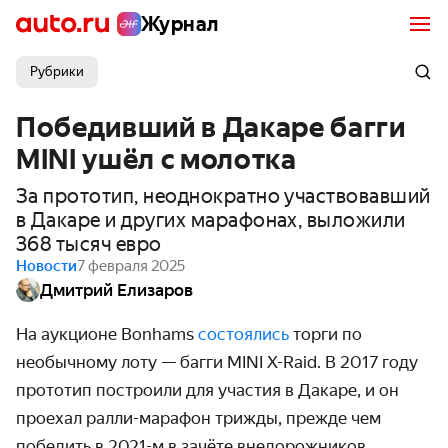
Журнал
Рубрики
Победивший в Дакаре багги
MINI ушёл с молотка
За прототип, неоднократно участвовавший
в Дакаре и других марафонах, выложили
368 тысяч евро
Новости
7 февраля 2025
Дмитрий Елизаров
На аукционе Bonhams
состоялись
торги по
необычному лоту — багги MINI X-Raid. В 2017 году
прототип построили для участия в Дакаре, и он
проехал ралли-марафон трижды, прежде чем
победить в 2021-м в зачёте внедорожников.