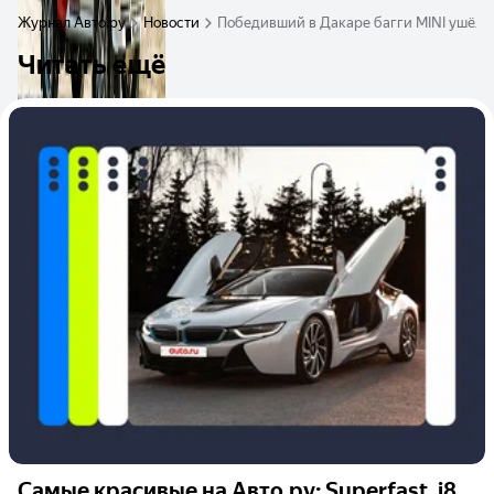
Журнал Авто.ру
Новости
Победивший в Дакаре багги MINI ушёл с
Читать ещё
Самые красивые на Авто.ру: Superfast, i8,