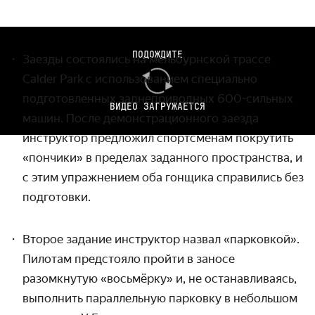
ПОДОЖДИТЕ
Заезды состоялись на мельбурнской трассе
Calder Park с использованием специально
подготовленных заднеприводных 600-сильных
ВИДЕО ЗАГРУЖАЕТСЯ
машин. После демонстрационного заезда
инструктор предложил спортсменам покрутить
«пончики» в пределах заданного пространства, и
с этим упражнением оба гонщика справились без
подготовки.
Второе задание инструктор назвал «парковкой».
Пилотам предстояло пройти в заносе
разомкнутую «восьмёрку» и, не останавливаясь,
выполнить параллельную парковку в небольшом