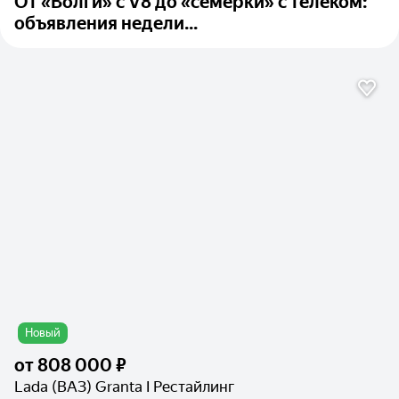
От «Волги» с V8 до «семёрки» с телеком:
объявления недели...
Новый
от
808 000 ₽
Lada (ВАЗ) Granta I Рестайлинг