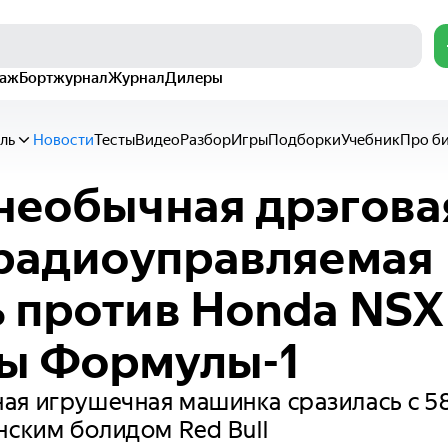
раж
Бортжурнал
Журнал
Дилеры
ль
Новости
Тесты
Видео
Разбор
Игры
Подборки
Учебник
Про б
необычная дрэгова
 радиоуправляемая
 против Honda NSX
ы Формулы-1
ая игрушечная машинка сразилась с 5
нским болидом Red Bull