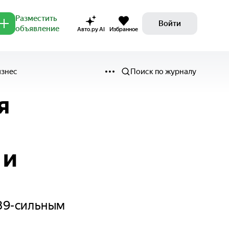
Разместить
Войти
объявление
Авто.ру AI
Избранное
изнес
Поиск по журналу
я
 и
89-сильным