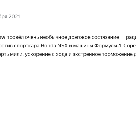
бря 2021
ow провёл очень необычное дрэговое состязание — рад
ротив спорткара Honda NSX и машины Формулы‑1. Соре
верть мили, ускорение с хода и экстренное торможение 