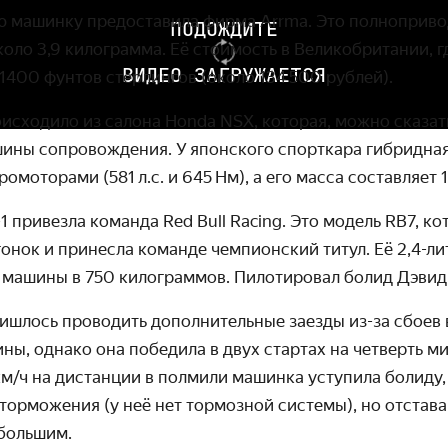
 машинку предоставила фирма Arrma. Это полно­приво
ПОДОЖДИТЕ
около 3,9 килограмма. Её стоимость в Велико­британии, 
ВИДЕО ЗАГРУЖАЕТСЯ
 1400 фунтов стерлингов (около 134 500 рублей).
исходило из салона Honda NSX, которая, можно сказать
шины сопровождения. У японского спорткара гибридная
ро­моторами (581 л.с. и 645 Нм), а его масса составляет
привезла команда Red Bull Racing. Это модель RB7, кот
 гонок и принесла команде чемпионский титул. Её 2,4-л
 машины в 750 килограммов. Пилотировал болид Дэвид
шлось проводить дополнитель­ные заезды из-за сбоев 
ы, однако она победила в двух стартах на четверть ми
км / ч на дистанции в полмили машинка уступила болиду,
 торможения (у неё нет тормозной системы), но отстава
 большим.