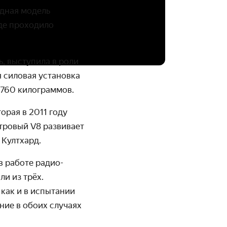
дная модель
где проходило
, выступила в роли
 силовая установка
 1760 килограммов.
орая в 2011 году
итровый V8 развивает
 Култхард.
в работе радио­
ли из трёх.
 как и в испытании
ние в обоих случаях