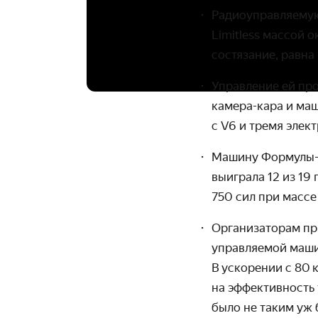
Радиоуправляемую
Limitless массой 
состязание, равна
Управление ей про
камера-кара и ма
с V6 и тремя элект
Машину Формулы-1 
выиграла 12 из 19
750 сил при массе
Организаторам при
управляемой машин
В ускорении с 80 
на эффектив­ность
было не таким уж