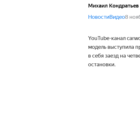
Михаил Кондратьев
Новости
Видео
8 ноя
YouTube-канал carw
модель выступила п
в себя заезд на чет
остановки.