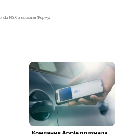
Honda NSX и машины Формулы-1
Компания Apple признала