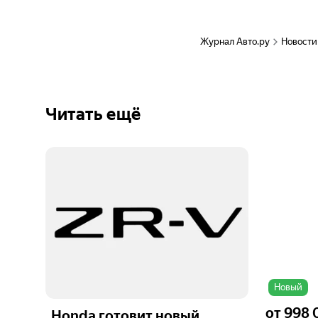
Журнал Авто.ру
Новости
Читать ещё
Ещё 2
фото
Новый
от
998 
Honda готовит новый