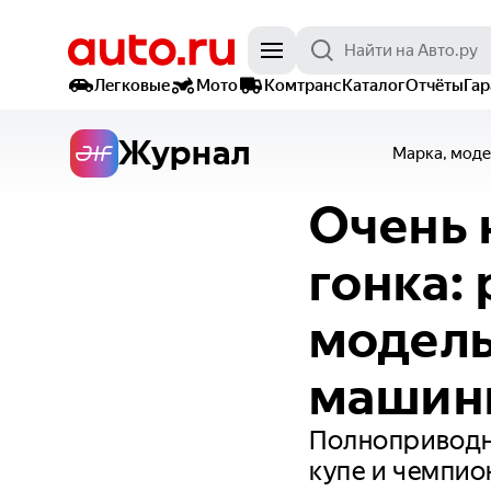
Легковые
Мото
Комтранс
Каталог
Отчёты
Га
Журнал
Марка, моде
Очень 
гонка:
модель
машин
Полноприводн
купе и чемпио