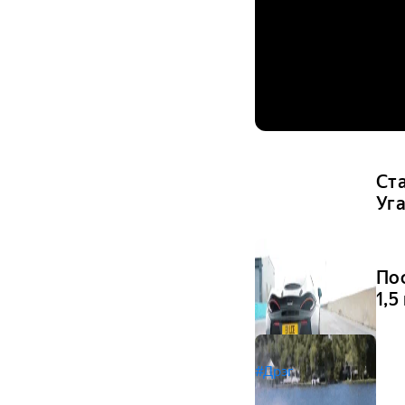
Ст
Уга
По
1,5
#Дрэг