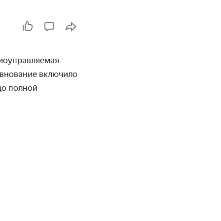
ио­управляемая
вно­вание включило
до полной