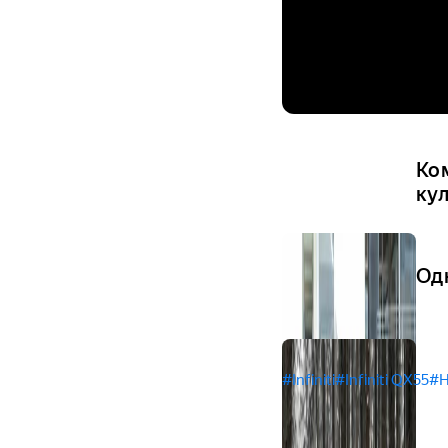
Ком
ку
Одн
#Infiniti
#Infiniti QX55
#Н