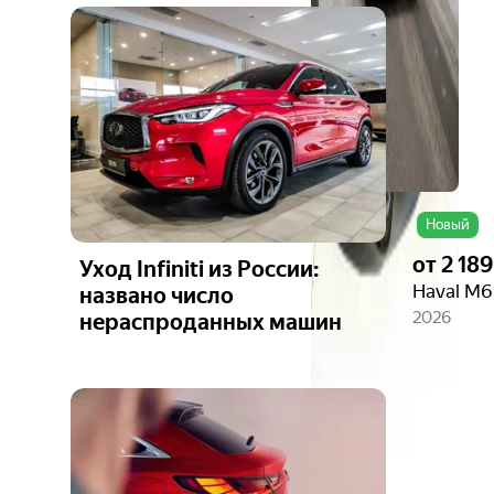
Ещё 5
фото
Новый
от
2 18
Уход Infiniti из России:
Haval M6 
названо число
2026
нераспроданных машин