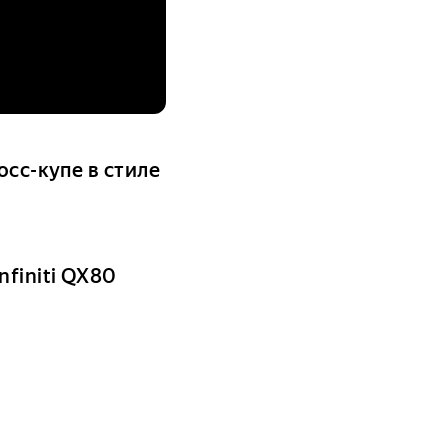
осс-купе в стиле
finiti QX80