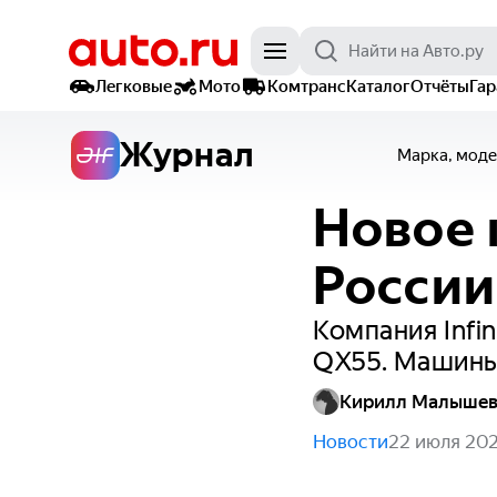
Легковые
Мото
Комтранс
Каталог
Отчёты
Га
Журнал
Марка, моде
Новое к
России
Компания Infin
QX55. Машины 
Кирилл Малыше
Новости
22 июля 20