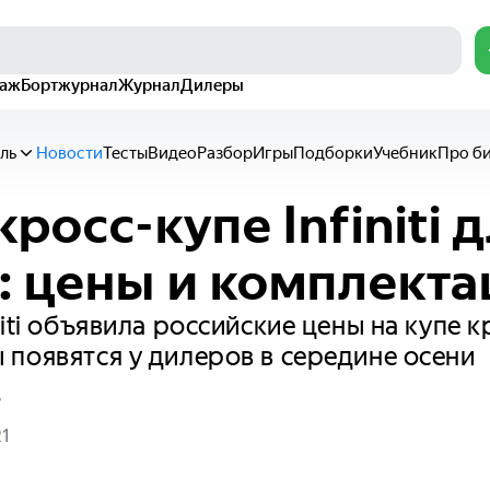
раж
Бортжурнал
Журнал
Дилеры
ль
Новости
Тесты
Видео
Разбор
Игры
Подборки
Учебник
Про б
росс-купе Infiniti 
: цены и комплект
iti объявила российские цены на купе к
появятся у дилеров в середине осени
в
21