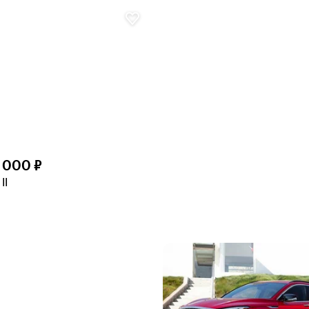
9 000 ₽
II