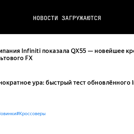
НОВОСТИ ЗАГРУЖАЮТСЯ
пания Infiniti показала QX55 — новейшее кр
льтового FX
ократное ура: быстрый тест обновлённого In
овинки
#Кроссоверы