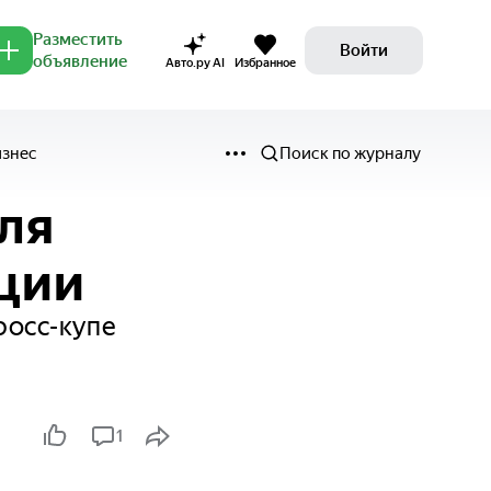
Разместить
Войти
объявление
Авто.ру AI
Избранное
изнес
Поиск по журналу
для
ации
росс-купе
1