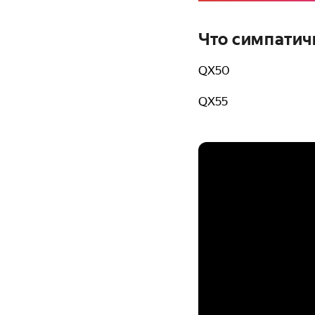
Что симпатич
QX50
QX55