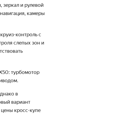
, зеркал и рулевой
 навигация, камеры
 круиз-контроль с
роля слепых зон и
т­ствовать
QX50: турбомотор
риводом.
Однако в
овый вариант
 цены кросс-купе