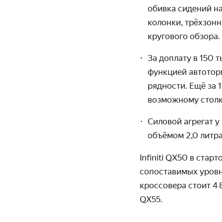
обивка сидений на
колонки, трёхзонн
кругового обзора.
За доплату в 150 
функцией авто­то
рядности. Ещё за 
возможному столк
Силовой агрегат у
объёмом 2,0 литра
Infiniti QX50 в ста
сопоставимых уровн
кроссовера стоит 4 
QX55.