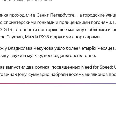
ика проходили в Санкт-Петер­бурге. На город­ские улиц
о спринтер­скими гонками и полицей­скими погонями. 
 GTR, в точности повторя­ющее машину с обложки игры
sche Cayman, Mazda
RX-8
и другими спорткарами.
ж у Владислава Чекунова ушло более четырёх месяцев.
ику, звуки и музыку, воссоз­даны очень точно.
ав выпустил два ролика, посвящённых Need for Speed: 
стове-на-Дону, суммарно набрали восемь миллионов пр