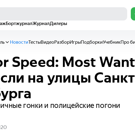
раж
Бортжурнал
Журнал
Дилеры
ль
Новости
Тесты
Видео
Разбор
Игры
Подборки
Учебник
Про б
or Speed: Most Wan
сли на улицы Санкт
урга
ичные гонки и полицейские погони
020