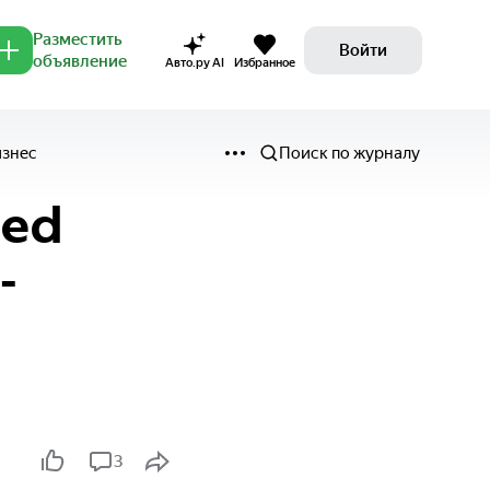
Разместить
Войти
объявление
Авто.ру AI
Избранное
изнес
Поиск по журналу
ted
-
3