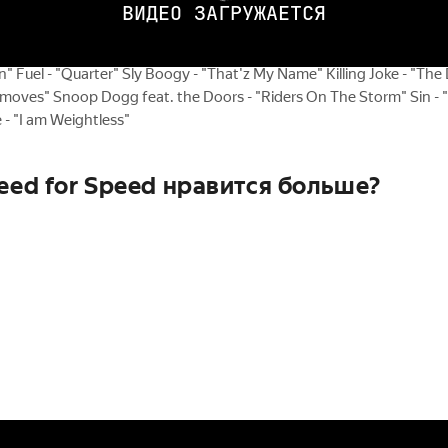
TO @detailing_pro_rostov Subaru Impreza WRX STI @nikitastepov
ВИДЕО ЗАГРУЖАЕТСЯ
hi Eclipse @jababar Nissan 350Z @dj_ilya_forza Nissan 350Z @cve
ution VIII @olegbeliaevskii My instagram @chekunov_v Song list: 
on" Fuel - "Quarter" Sly Boogy - "That'z My Name" Killing Joke - "Th
oves" Snoop Dogg feat. the Doors - "Riders On The Storm" Sin - "H
 - "I am Weightless"
eed for Speed нравится больше?