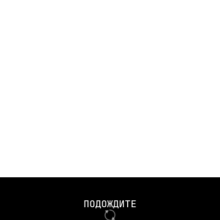
 Tamron 28-75 Nissan Skyline R34 GT-R @pasha_sakhalin Toyota S
E’s R34 Skyline @bioscok Mazda RX-7 @denchik1jz VW Golf @_rom
ПОДОЖДИТЕ
s78 Honda S2000 @vadko_rostov161 Toyota Supra @dobermann3