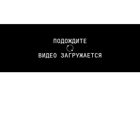
+ Tamron 28-75 My instagram @chekunov_v Celica @andrian.m WRX
t_y_b Supra @s2kspace Evolution VIII @olegbeliaevskii Integra Ty
ПОДОЖДИТЕ
aking
ВИДЕО ЗАГРУЖАЕТСЯ