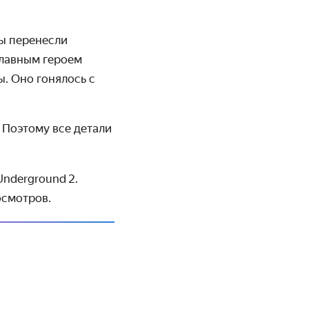
ы пере­несли
Главным героем
. Оно гонялось с
 Поэтому все детали
Underground 2.
осмотров.