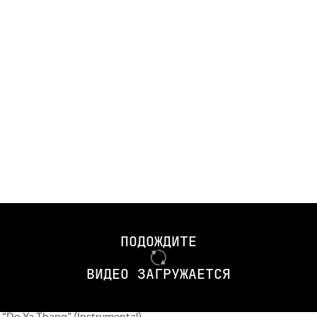
nkomal Toyota Supra @tuzhikov_dima Porsche Cayman @litvino
r Evolution VIII @jababar Ford Mustang GT @sergey.andronow Vo
ПОДОЖДИТЕ
ustang @dee.pill My instagram @chekunov_v PLEASE NOTE: this 
 is not a game and not a trailer. No money was made from this video.
ВИДЕО ЗАГРУЖАЕТСЯ
ant Mohrman 'Superstars' Remix) ILS - “Feed the Addiction” Celldwe
Paul Linford - “Kick It Up A Notch” The Roots and BT - “Tao of the 
 “Do Ya Thang” (Instrumental)