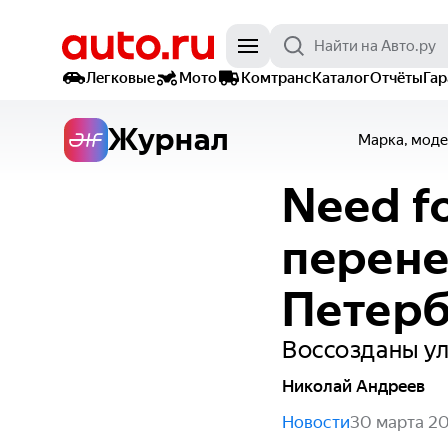
Легковые
Мото
Комтранс
Каталог
Отчёты
Га
Журнал
Марка, моде
Need f
перене
Петерб
Воссозданы ул
Николай Андреев
Новости
30 марта 2