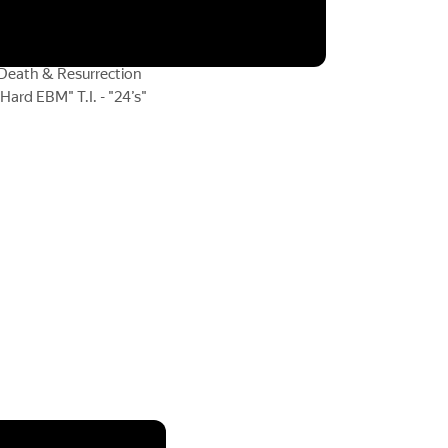
oy Lancer Evolution IX
n_z Toyota Supra
Capone - "I Need Speed"
e Death & Resurrection
ard EBM" T.I. - "24’s"