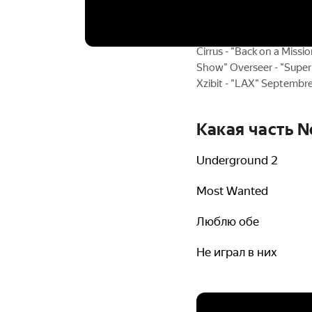
@max_owner_z Pontiac G
@dima_bryndin Mitsubis
@chesterspb Lancer Evol
Cirrus - "Back on a Missi
Show" Overseer - "Superm
Xzibit - "LAX" Septembre
Какая часть N
Underground 2
Most Wanted
Люблю обе
Не играл в них