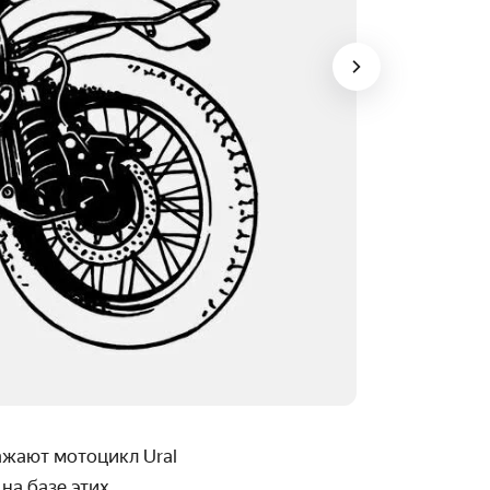
ажают мотоцикл Ural
на базе этих