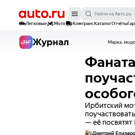
Легковые
Мото
Комтранс
Каталог
Отчёты
Га
Журнал
Марка, моде
Фаната
поучас
особог
Ирбитский мо
поучаствоват
— её посвятят
Дмитрий Елизар