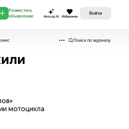
Разместить
Войти
объявление
Авто.ру AI
Избранное
изнес
Поиск по журналу
жили
лов»
рии мотоцикла