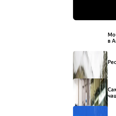
Мо
в 
Ре
Са
ча