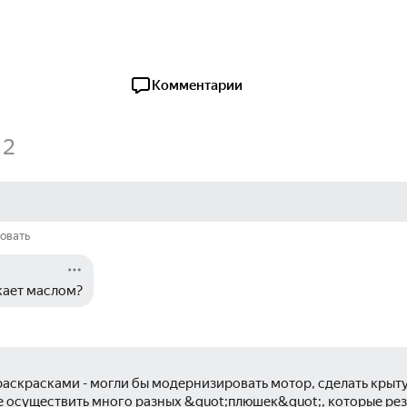
Комментарии
2
овать
кает маслом?
 раскрасками - могли бы модернизировать мотор, сделать крыт
е осуществить много разных &quot;плюшек&quot;, которые рез