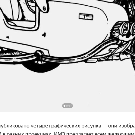
опубликовано четыре графических рисунка — они изобр
й в разных проекциях. ИМЗ предлагает всем желающим 