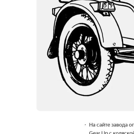
На сайте завода 
Gear Up с коляско