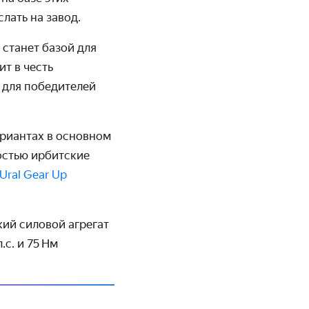
лать на завод.
станет базой для
т в честь
, для победителей
ариантах в основном
остью ирбитские
Ural Gear Up
кий силовой агрегат
с. и 75 Нм