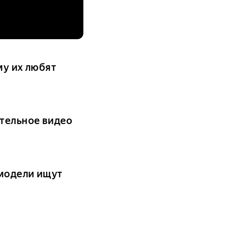
му их любят
ательное видео
 модели ищут