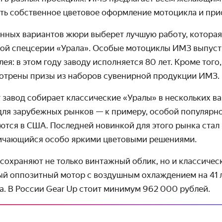
ть собственное цветовое оформление мотоцикла и прис
нных вариантов жюри выберет лучшую работу, которая 
ой спецсерии «Урала». Особые мотоциклы ИМЗ выпусти
ея: в этом году заводу исполняется 80 лет. Кроме того
отрены призы из наборов сувенирной продукции ИМЗ.
 завод собирает классические «Уралы» в нескольких в
для зарубежных рынков — к примеру, особой популяр­н
ются в США. Последней новинкой для этого рынка стал
личающийся особо яркими цветовыми решениями.
сохраняют не только винтажный облик, но и классичес
й оппозитный мотор с воздушным охлаждением на 41 л.
а. В России Gear Up стоит минимум 962 000 рублей.