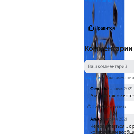
#Мотоциклы
Нравится
Комментарии
Войдите
, чтобы комментир
Федор Б.
8 апреля 2021
А мотор так же исте
Нравится
Ответить
Альяр
9 апреля 2021
Чем заниматься... с
коляску, да и вообщ