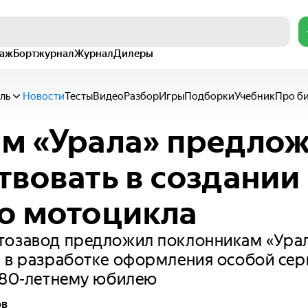
раж
Бортжурнал
Журнал
Дилеры
ль
Новости
Тесты
Видео
Разбор
Игры
Подборки
Учебник
Про б
м «Урала» предло
твовать в создании
о мотоцикла
тозавод предложил поклонникам «Ура
ь в разработке оформления особой се
 80-летнему юбилею
ов