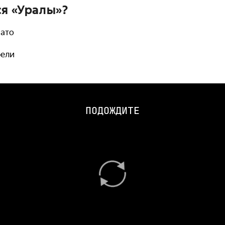
ся «Уралы»?
вато
рели
ПОДОЖДИТЕ