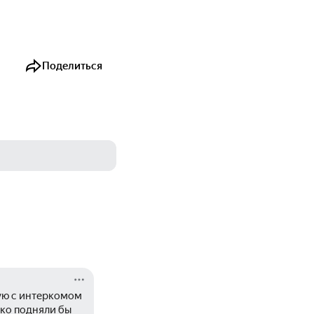
Поделиться
ую с интеркомом 
ко подняли бы 