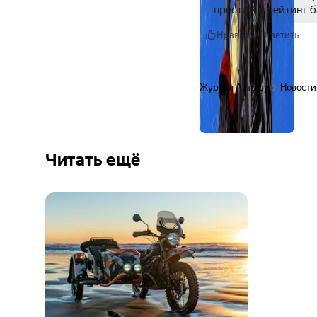
престиж и рейтинг б
Нравится
Ответить
Журнал Авто.ру
Новости
Читать ещё
Ещё 6
фото