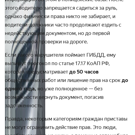
этого водителю запрещается садиться за руль,
однако физически права никто не забирает, и
водители-должники часто продолжают ездить с
недействующим документом, но до первой
полноценной проверки на дороге.
Если такого нарушителя поймает ГИБДД, ему
выпишут протокол по статье 17.17 КоАП РФ,
которая предусматривает
до 50 часов
общественных работ или лишение прав на срок
до
одного года,
но уже полноценное — без
возможности вернуть документ, погасив
задолженность.
Правда, некоторым категориям граждан приставы
не могут ограничить действие прав. Это люди,