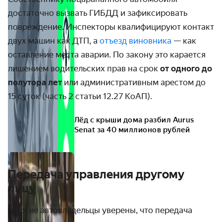
достаточно вызвать ГИБДД и зафиксировать
повреждение. Инспекторы квалифицируют контакт
двух машин как ДТП, а
отъезд виновника
— как
оставление места аварии. По закону это карается
лишением водительских прав на срок
от одного до
полутора лет
или административным арестом до
15 суток (часть 2 статьи 12.27 КоАП).
Лёд с крыши дома разбил Aurus
Senat за 40 миллионов рублей
Передача управления другому
лицу
Многие автовладельцы уверены, что передача