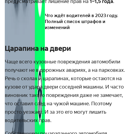
предусматривает лишение прав на
1–1,5 года
.
Что ждёт водителей в 2023 году.
Полный список штрафов и
изменений
Царапина на двери
Чаще всего кузовные повреждения автомобили
получают не в дорожных авариях, а на парковках.
Речь о сколах и царапинах, которые остаются на
кузове от удара двери соседней машины. И часто
виновник такого повреждения даже не замечает,
что оставил след на чужой машине. Поэтому
просто уезжает. И за это его могут лишить
водительских прав.
Собственнику поцарапанного автомобиля