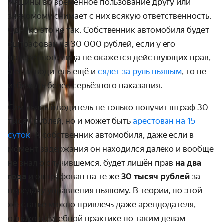
машины во временное пользование другу или
знакомому снимает с них всякую ответственность.
Однако это не так. Собственник автомобиля будет
оштрафован на 30 000 рублей, если у его
доверенного лица не окажется действующих прав,
а если водитель ещё и
сядет за руль пьяным
, то не
избежать более серьёзного наказания.
Сам пьяный водитель не только получит штраф 30
тысяч рублей, но и может быть
арестован на 15
суток
. А собственник автомобиля, даже если в
момент задержания он находился далеко и вообще
не знал о случившемся, будет лишён прав
на два
года
и оштрафован на те же
30 тысяч рублей
за
передачу управления пьяному. В теории, по этой
же статье можно привлечь даже арендодателя,
однако в судебной практике по таким делам