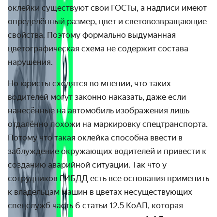
оклейки существуют свои ГОСТы, а надписи имеют
определённый размер, цвет и световозвращающие
свойства. Поэтому формально выдуманная
цветографическая схема не содержит состава
нарушения.
Но юристы сходятся во мнении, что таких
водителей могут законно наказать, даже если
нанесённые на автомобиль изображения лишь
отдалённо похожи на маркировку спецтранспорта.
Потому что такая оклейка способна ввести в
заблуждение окружающих водителей и привести к
созданию аварийной ситуации. Так что у
сотрудников ГИБДД есть все основания применить
к владельцам машин в цветах несуществующих
спецслужб часть 6 статьи 12.5 КоАП, которая