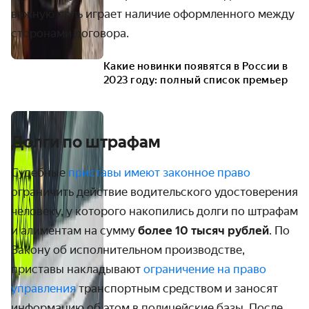
важную роль играет наличие оформленного между
сторонами договора.
Какие новинки появятся в России в
2023 году: полный список премьер
Долги по штрафам
Судебные
приставы имеют законное право
ограничить действие водительского удостоверения
человеку, у которого накопились долги по штрафам
и алиментам на сумму
более 10 тысяч рублей
. По
Закону об исполнительном производстве,
приставы накладывают
ограничение на право
управления
транспортным средством и заносят
информацию об этом в полицейские базы. После