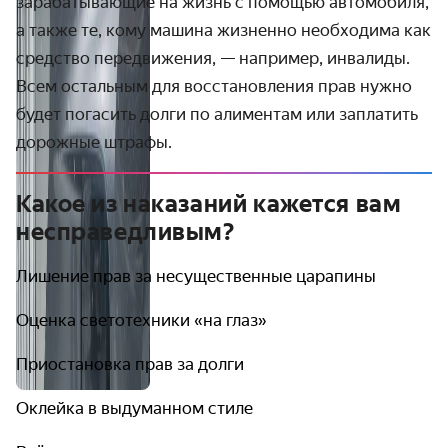
зарабатывающие на жизнь с помощью автомобиля,
а также те, кому машина жизненно необходима как
средство передвижения, — например, инвалиды.
Всем остальным для восстановления прав нужно
будет погасить долги по алиментам или заплатить
дорожные штрафы.
Какое из наказаний кажется вам
несправедливым?
Лишение прав за несущественные царапины
Оценка светотехники «на глаз»
Приостановка прав за долги
Оклейка в выдуманном стиле