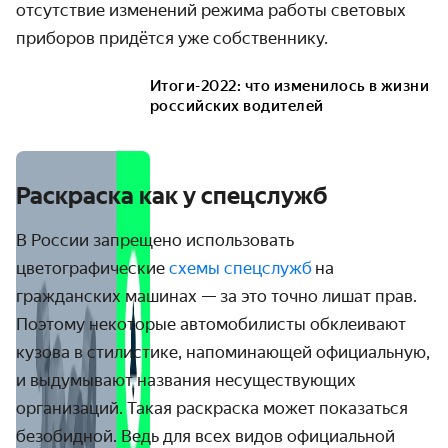
отсутствие изменений режима работы световых
приборов придётся уже собственнику.
Итоги-2022: что изменилось в жизни
российских водителей
Раскраска как у спецслужб
В России запрещено использовать
цветографические
схемы спецслужб
на
гражданских машинах — за это точно лишат прав.
Поэтому некоторые автомобилисты обклеивают
кузова в стилистике, напоминающей официальную,
и выдумывают названия несуществующих
организаций. Такая раскраска может показаться
безобидной. Ведь для всех видов официальной