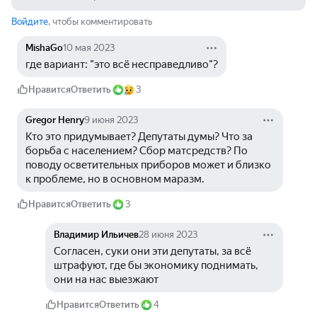
Войдите
, чтобы комментировать
MishaGo
10 мая 2023
где вариант: "это всё несправедливо"?
Нравится
Ответить
3
Gregor Henry
9 июня 2023
Кто это придумывает? Депутаты думы? Что за 
борьба с населением? Сбор матсредств? По 
поводу осветительных приборов может и близко 
к проблеме, но в основном маразм.
Нравится
Ответить
3
Владимир Ильичев
28 июня 2023
Согласен, суки они эти депутаты, за всё 
штрафуют, где бы экономику поднимать, 
они на нас выезжают
Нравится
Ответить
4