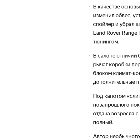
В качестве основы
изменил обвес, ус
спойлер и убрал ш
Land Rover Range 
тюнингом.
В салоне отличий 
рычаг коробки пер
блоком климат-кон
дополни­тельные 
Под капотом «слип
позапрошлого поко
отдача возросла с
полный.
Автор необычного 