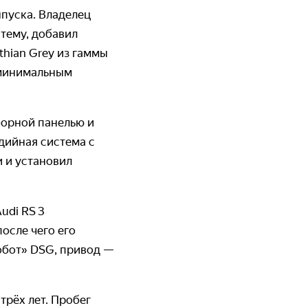
ыпуска. Владелец
стему, добавил
thian Grey из гаммы
с минимальным
иборной панелью и
едийная система с
 и установил
udi RS 3
осле чего его
робот» DSG, привод —
трёх лет. Пробег