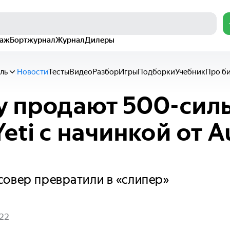
раж
Бортжурнал
Журнал
Дилеры
ль
Новости
Тесты
Видео
Разбор
Игры
Подборки
Учебник
Про б
y продают 500-сил
eti с начинкой от A
овер превратили в «слипер»
022