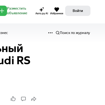
Разместить
Войти
объявление
Авто.ру AI
Избранное
изнес
Поиск по журналу
ьный
udi RS