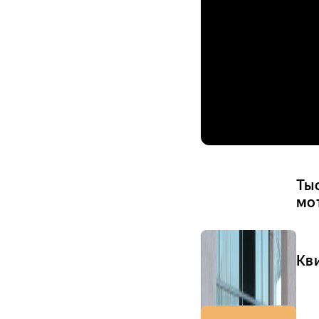
Ты
мо
Кв