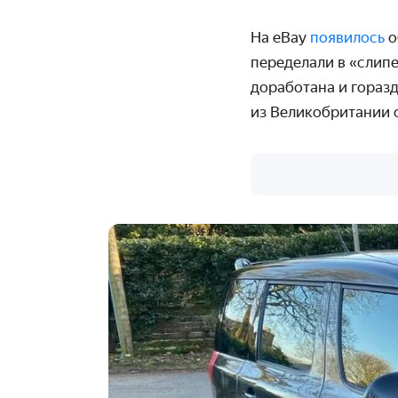
На eBay
появилось
о
переделали в «слипе
доработана и гораз
из Великобритании 