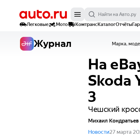
Легковые
Мото
Комтранс
Каталог
Отчёты
Га
Журнал
Марка, моде
На eBa
Skoda Y
3
Чешский кросс
Михаил Кондратьев
Новости
27 марта 2