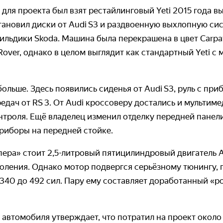
 для проекта был взят рестайлинговый Yeti 2015 года в
тановил диски от Audi S3 и раздвоенную выхлопную си
ильдики Skoda. Машина была перекрашена в цвет Carpa
Rover, однако в целом выглядит как стандартный Yeti 
больше. Здесь появились сиденья от Audi S3, руль с пр
едач от RS 3. От Audi кроссоверу достались и мульти­м
троля. Ещё владелец изменил отделку передней панели
приборы на передней стойке.
ера» стоит 2,5-литровый пятицилиндровый двигатель A
ления. Однако мотор подвергся серьёзному тюнингу, п
 340 до 492 сил. Пару ему составляет доработанный «
автомобиля утверждает, что потратил на проект около 