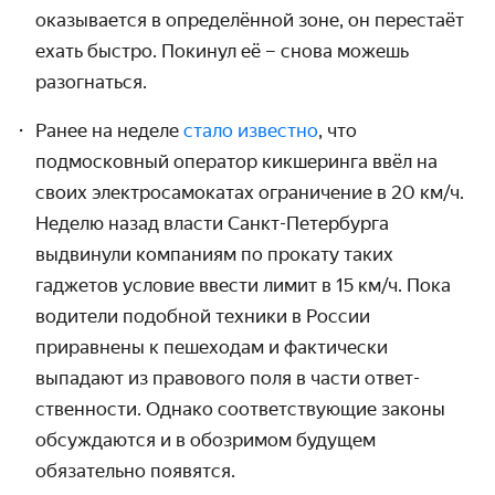
оказы­вается в опреде­лённой зоне, он перестаёт
ехать быстро. Покинул её – снова можешь
разогнаться.
Ранее на неделе
стало известно
, что
подмосковный оператор кикшеринга ввёл на
своих электро­самокатах ограничение в
20 км/ч.
Неделю назад власти Санкт-Петер­бурга
выдвинули компаниям по прокату таких
гаджетов условие ввести лимит в
15 км/ч.
Пока
водители подобной техники в России
приравнены к пешеходам и фактически
выпадают из правового поля в части ответ­
ственности. Однако соответ­ствующие законы
обсуждаются и в обозримом будущем
обязательно появятся.