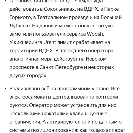
Ограничения скорости до
15 км/ч
будут
действовать в Сокольниках, на ВДНХ, в Парке
Горького, в Театральном проезде и на Большой
Лубянке. На данный момент новшество уже
заметили пользова­тели сервиса Woosh.
У кикшеринга Urent лимит срабаты­вает на
территории ВДНХ. У последнего оператора
аналогичная мера действует на Невском
проспекте в Санкт-Петер­бурге и некоторых
других городах.
Реализовано всё на программном уровне. Все
электро­самокаты централи­зованно контроли­
руются. Оператор может установить для них
несколькими нажатиями клавиш нужные
ограниче­ния. А активи­руются они по данным от
системы позици­онирования: как только аппарат