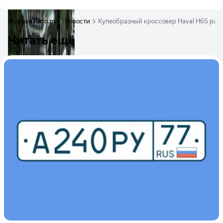
Журнал Авто.ру
Новости
Купеобразный кроссовер Haval H6S рас
Читать ещё