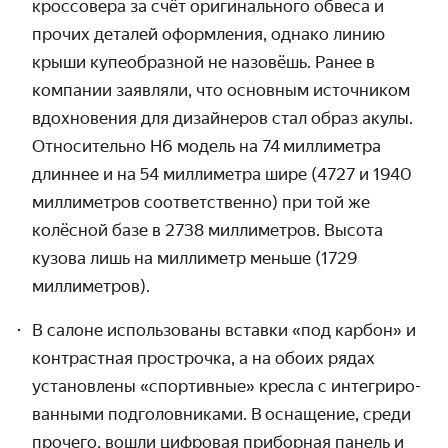
кроссовера за счёт оригиналь­ного обвеса и
прочих деталей оформления, однако линию
крыши купе­образной не назовёшь. Ранее в
компании заявляли, что основным источником
вдохно­вения для дизайнеров стал образ акулы.
Относительно H6 модель на 74 милли­метра
длиннее и на 54 миллиметра шире (4727 и 1940
милли­метров соответ­ственно) при той же
колёсной базе в 2738 миллиметров. Высота
кузова лишь на милли­метр меньше (1729
миллиметров).
В салоне использованы вставки «под карбон» и
контрастная прострочка, а на обоих рядах
установлены «спортивные» кресла с интегриро­
ванными подголов­никами. В оснащение, среди
прочего, вошли цифровая приборная панель и