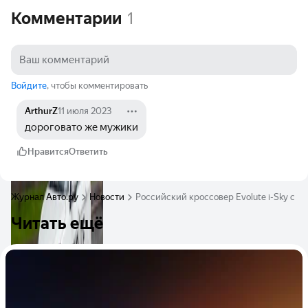
Комментарии
1
Войдите
, чтобы комментировать
ArthurZ
11 июля 2023
дороговато же мужики
Нравится
Ответить
Журнал Авто.ру
Новости
Российский кроссовер Evolute i-Sky с б
Читать ещё