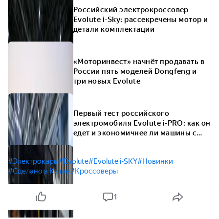
Российский электрокроссовер
Evolute i-Sky: рассекречены мотор и
детали комплектации
«Моторинвест» начнёт продавать в
России пять моделей Dongfeng и
три новых Evolute
Первый тест российского
электромобиля Evolute i-PRO: как он
едет и экономичнее ли машины с
ДВС
#Электрокары
#Evolute
#Evolute i-SKY
#Новинки
#Сделано в Китае
#Кроссоверы
1