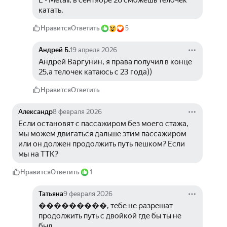
L - Metall, в сентябре 26 сможешь тёлочек 
катать.
Нравится
Ответить
5
Андрей Б.
19 апреля 2026
Андрей Варгунин, я права получил в конце 
25,а телочек катаюсь с 23 года))
Нравится
Ответить
Александр
8 февраля 2026
Если остановят с пассажиром без моего стажа, 
мы можем двигаться дальше этим пассажиром 
или он должен продолжить путь пешком? Если 
мы на ТТК?
Нравится
Ответить
1
Татьяна
9 февраля 2026
���������, тебе не разрешат 
продолжить путь с двойкой где бы ты не 
был.