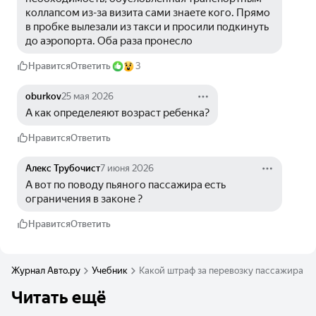
коллапсом из-за визита сами знаете кого. Прямо 
в пробке вылезали из такси и просили подкинуть 
до аэропорта. Оба раза пронесло
Нравится
Ответить
3
oburkov
25 мая 2026
А как определеяют возраст ребенка?
Нравится
Ответить
Алекс Трубочист
7 июня 2026
А вот по поводу пьяного пассажира есть 
ограничения в законе ? 
Нравится
Ответить
Журнал Авто.ру
Учебник
Какой штраф за перевозку пассажира дл
Читать ещё