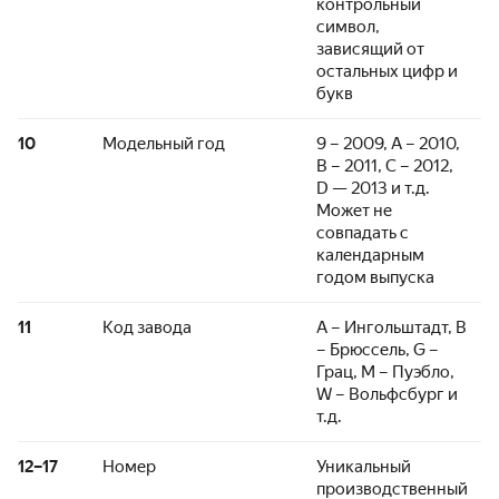
контрольный
символ,
зависящий от
остальных цифр и
букв
10
Модельный год
9 – 2009, А – 2010,
B – 2011, C – 2012,
D — 2013 и т.д.
Может не
совпадать с
календарным
годом выпуска
11
Код завода
А – Ингольштадт, В
– Брюссель, G –
Грац, М – Пуэбло,
W – Вольфсбург и
т.д.
12–17
Номер
Уникальный
производственный